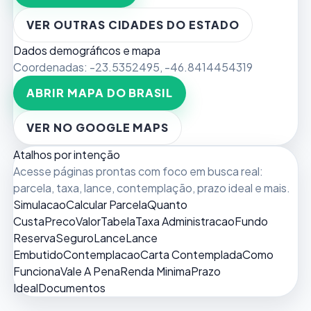
VER OUTRAS CIDADES DO ESTADO
Dados demográficos e mapa
Coordenadas:
-23.5352495
,
-46.8414454319
ABRIR MAPA DO BRASIL
VER NO GOOGLE MAPS
Atalhos por intenção
Acesse páginas prontas com foco em busca real:
parcela, taxa, lance, contemplação, prazo ideal e mais.
Simulacao
Calcular Parcela
Quanto
Custa
Preco
Valor
Tabela
Taxa Administracao
Fundo
Reserva
Seguro
Lance
Lance
Embutido
Contemplacao
Carta Contemplada
Como
Funciona
Vale A Pena
Renda Minima
Prazo
Ideal
Documentos