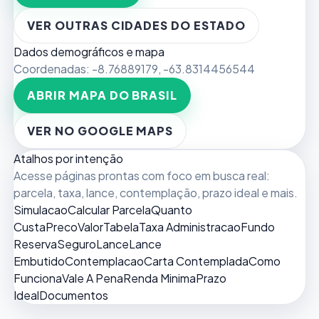
VER OUTRAS CIDADES DO ESTADO
Dados demográficos e mapa
Coordenadas:
-8.76889179
,
-63.8314456544
ABRIR MAPA DO BRASIL
VER NO GOOGLE MAPS
Atalhos por intenção
Acesse páginas prontas com foco em busca real:
parcela, taxa, lance, contemplação, prazo ideal e mais.
Simulacao
Calcular Parcela
Quanto
Custa
Preco
Valor
Tabela
Taxa Administracao
Fundo
Reserva
Seguro
Lance
Lance
Embutido
Contemplacao
Carta Contemplada
Como
Funciona
Vale A Pena
Renda Minima
Prazo
Ideal
Documentos