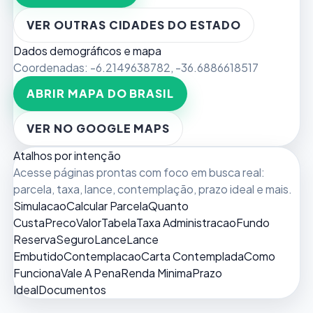
VER OUTRAS CIDADES DO ESTADO
Dados demográficos e mapa
Coordenadas:
-6.2149638782
,
-36.6886618517
ABRIR MAPA DO BRASIL
VER NO GOOGLE MAPS
Atalhos por intenção
Acesse páginas prontas com foco em busca real:
parcela, taxa, lance, contemplação, prazo ideal e mais.
Simulacao
Calcular Parcela
Quanto
Custa
Preco
Valor
Tabela
Taxa Administracao
Fundo
Reserva
Seguro
Lance
Lance
Embutido
Contemplacao
Carta Contemplada
Como
Funciona
Vale A Pena
Renda Minima
Prazo
Ideal
Documentos