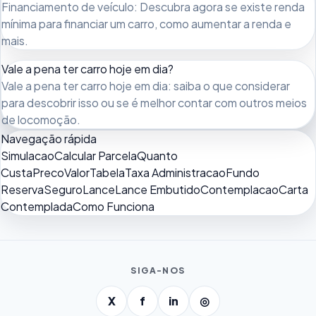
Financiamento de veículo: Descubra agora se existe renda
mínima para financiar um carro, como aumentar a renda e
mais.
Vale a pena ter carro hoje em dia?
Vale a pena ter carro hoje em dia: saiba o que considerar
para descobrir isso ou se é melhor contar com outros meios
de locomoção.
Navegação rápida
Simulacao
Calcular Parcela
Quanto
Custa
Preco
Valor
Tabela
Taxa Administracao
Fundo
Reserva
Seguro
Lance
Lance Embutido
Contemplacao
Carta
Contemplada
Como Funciona
SIGA-NOS
X
f
in
◎