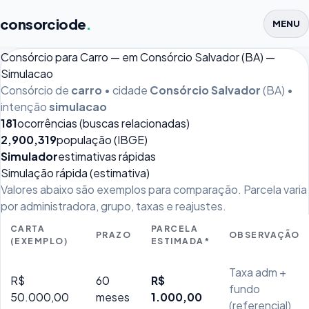
consorciode
.
MENU
Consórcio para Carro — em Consórcio Salvador (BA) —
Simulacao
Consórcio de
carro
• cidade
Consórcio Salvador
(BA) •
intenção
simulacao
181
ocorrências (buscas relacionadas)
2,900,319
população (IBGE)
Simulador
estimativas rápidas
Simulação rápida (estimativa)
Valores abaixo são exemplos para comparação. Parcela varia
por administradora, grupo, taxas e reajustes.
CARTA
PARCELA
PRAZO
OBSERVAÇÃO
(EXEMPLO)
ESTIMADA*
Taxa adm +
R$
60
R$
fundo
50.000,00
meses
1.000,00
(referencial)