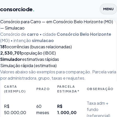
consorciode
.
MENU
Consórcio para Carro — em Consórcio Belo Horizonte (MG)
— Simulacao
Consórcio de
carro
• cidade
Consórcio Belo Horizonte
(MG) • intenção
simulacao
181
ocorrências (buscas relacionadas)
2,530,701
população (IBGE)
Simulador
estimativas rápidas
Simulação rápida (estimativa)
Valores abaixo são exemplos para comparação. Parcela varia
por administradora, grupo, taxas e reajustes.
CARTA
PARCELA
PRAZO
OBSERVAÇÃO
(EXEMPLO)
ESTIMADA*
Taxa adm +
R$
60
R$
fundo
50.000,00
meses
1.000,00
(referencial)