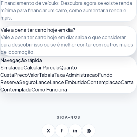
Financiamento de veículo: Descubra agora se existe renda
mínima para financiar um carro, como aumentar a renda e
mais.
Vale a pena ter carro hoje em dia?
Vale a pena ter carro hoje em dia: saiba o que considerar
para descobrir isso ou se é melhor contar com outros meios
de locomoção.
Navegação rápida
Simulacao
Calcular Parcela
Quanto
Custa
Preco
Valor
Tabela
Taxa Administracao
Fundo
Reserva
Seguro
Lance
Lance Embutido
Contemplacao
Carta
Contemplada
Como Funciona
SIGA-NOS
X
f
in
◎