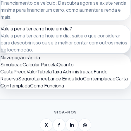
Financiamento de veículo: Descubra agora se existe renda
mínima para financiar um carro, como aumentar a renda e
mais.
Vale a pena ter carro hoje em dia?
Vale a pena ter carro hoje em dia: saiba o que considerar
para descobrir isso ou se é melhor contar com outros meios
de locomoção.
Navegação rápida
Simulacao
Calcular Parcela
Quanto
Custa
Preco
Valor
Tabela
Taxa Administracao
Fundo
Reserva
Seguro
Lance
Lance Embutido
Contemplacao
Carta
Contemplada
Como Funciona
SIGA-NOS
X
f
in
◎