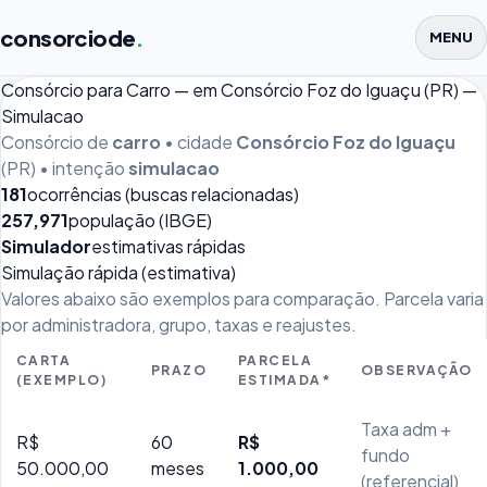
consorciode
.
MENU
Consórcio para Carro — em Consórcio Foz do Iguaçu (PR) —
Simulacao
Consórcio de
carro
• cidade
Consórcio Foz do Iguaçu
(PR) • intenção
simulacao
181
ocorrências (buscas relacionadas)
257,971
população (IBGE)
Simulador
estimativas rápidas
Simulação rápida (estimativa)
Valores abaixo são exemplos para comparação. Parcela varia
por administradora, grupo, taxas e reajustes.
CARTA
PARCELA
PRAZO
OBSERVAÇÃO
(EXEMPLO)
ESTIMADA*
Taxa adm +
R$
60
R$
fundo
50.000,00
meses
1.000,00
(referencial)