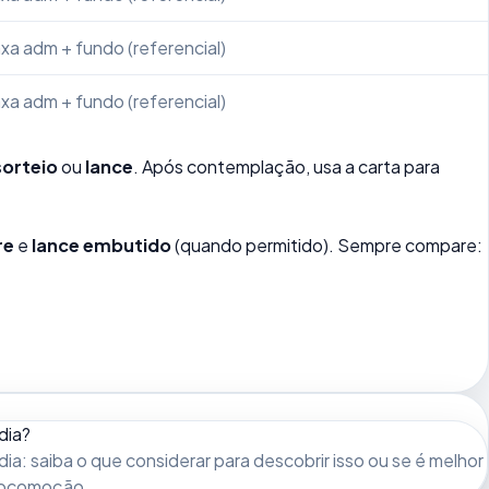
xa adm + fundo (referencial)
xa adm + fundo (referencial)
sorteio
ou
lance
. Após contemplação, usa a carta para
re
e
lance embutido
(quando permitido). Sempre compare:
dia?
dia: saiba o que considerar para descobrir isso ou se é melhor
 locomoção.