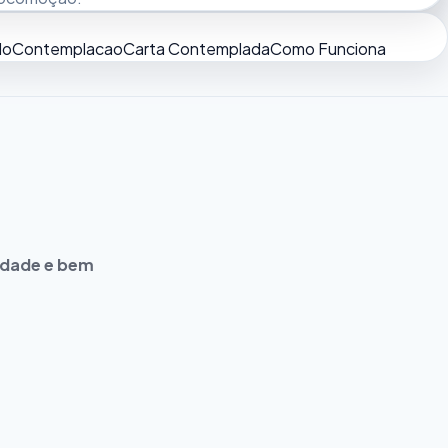
do
Contemplacao
Carta Contemplada
Como Funciona
idade e bem