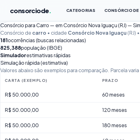
consorciode
.
CATEGORIAS
CONSÓRCIO DE
Consórcio para Carro — em Consórcio Nova Iguaçu (RJ) — Si
Consórcio de
carro
• cidade
Consórcio Nova Iguaçu
(RJ) 
181
ocorrências (buscas relacionadas)
825,388
população (IBGE)
Simulador
estimativas rápidas
Simulação rápida (estimativa)
Valores abaixo são exemplos para comparação. Parcela varia p
CARTA (EXEMPLO)
PRAZO
R$ 50.000,00
60 meses
R$ 50.000,00
120 meses
R$ 50.000,00
180 meses