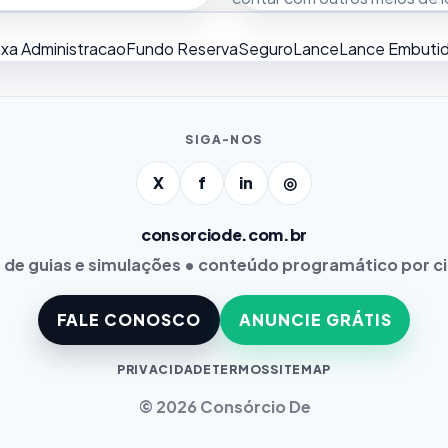
xa Administracao
Fundo Reserva
Seguro
Lance
Lance Embuti
SIGA-NOS
X
f
in
◎
consorciode.com.br
 de guias e simulações • conteúdo programático por c
FALE CONOSCO
ANUNCIE GRÁTIS
PRIVACIDADE
TERMOS
SITEMAP
© 2026 Consórcio De