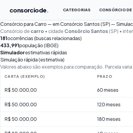
consorciode
.
CATEGORIAS
CONSÓRCIO DE
Consórcio para Carro — em Consórcio Santos (SP) — Simula
Consórcio de
carro
• cidade
Consórcio Santos
(SP) • int
181
ocorrências (buscas relacionadas)
433,991
população (IBGE)
Simulador
estimativas rápidas
Simulação rápida (estimativa)
Valores abaixo são exemplos para comparação. Parcela varia p
CARTA (EXEMPLO)
PRAZO
R$ 50.000,00
60 meses
R$ 50.000,00
120 meses
R$ 50.000,00
180 meses