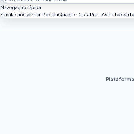
Navegação rápida
Simulacao
Calcular Parcela
Quanto Custa
Preco
Valor
Tabela
Ta
Plataforma