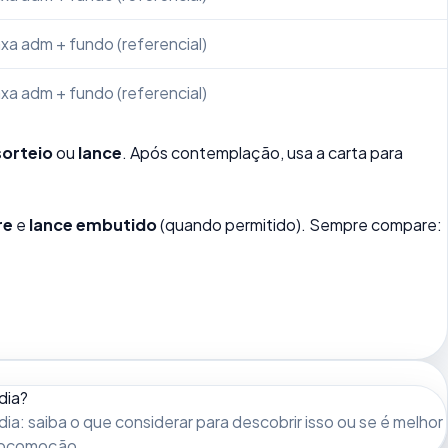
xa adm + fundo (referencial)
xa adm + fundo (referencial)
sorteio
ou
lance
. Após contemplação, usa a carta para
re
e
lance embutido
(quando permitido). Sempre compare:
dia?
dia: saiba o que considerar para descobrir isso ou se é melhor
 locomoção.