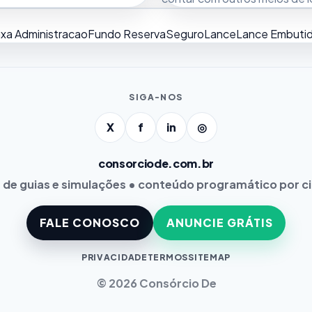
xa Administracao
Fundo Reserva
Seguro
Lance
Lance Embuti
SIGA-NOS
X
f
in
◎
consorciode.com.br
 de guias e simulações • conteúdo programático por c
FALE CONOSCO
ANUNCIE GRÁTIS
PRIVACIDADE
TERMOS
SITEMAP
© 2026 Consórcio De