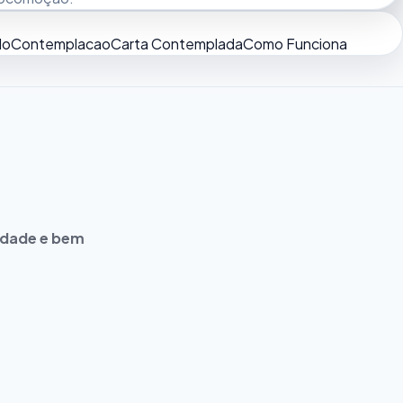
do
Contemplacao
Carta Contemplada
Como Funciona
idade e bem