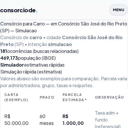
consorciode
.
MENU
Consórcio para Carro — em Consórcio São José do Rio Preto
(SP) — Simulacao
Consórcio de
carro
• cidade
Consórcio São José do Rio
Preto
(SP) • intenção
simulacao
181
ocorrências (buscas relacionadas)
469,173
população (IBGE)
Simulador
estimativas rápidas
Simulação rápida (estimativa)
Valores abaixo são exemplos para comparação. Parcela varia
por administradora, grupo, taxas e reajustes.
CARTA
PARCELA
PRAZO
OBSERVAÇÃO
(EXEMPLO)
ESTIMADA*
Taxa adm +
R$
60
R$
fundo
50.000,00
meses
1.000,00
(referencial)