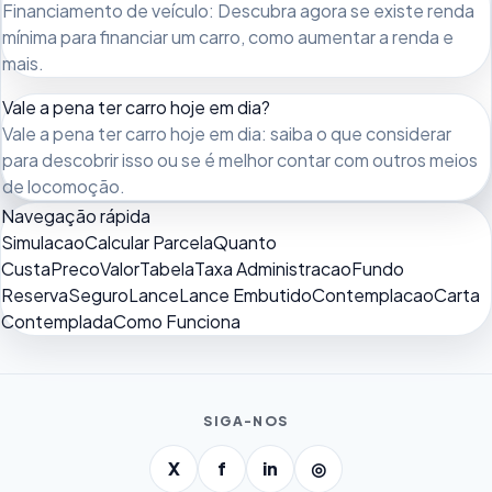
Financiamento de veículo: Descubra agora se existe renda
mínima para financiar um carro, como aumentar a renda e
mais.
Vale a pena ter carro hoje em dia?
Vale a pena ter carro hoje em dia: saiba o que considerar
para descobrir isso ou se é melhor contar com outros meios
de locomoção.
Navegação rápida
Simulacao
Calcular Parcela
Quanto
Custa
Preco
Valor
Tabela
Taxa Administracao
Fundo
Reserva
Seguro
Lance
Lance Embutido
Contemplacao
Carta
Contemplada
Como Funciona
SIGA-NOS
X
f
in
◎