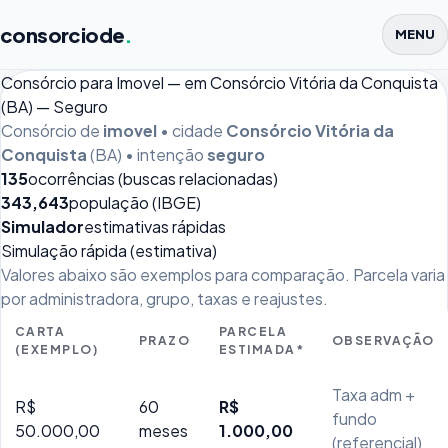
consorciode
.
MENU
Consórcio para Imovel — em Consórcio Vitória da Conquista
(BA) — Seguro
Consórcio de
imovel
• cidade
Consórcio Vitória da
Conquista
(BA) • intenção
seguro
135
ocorrências (buscas relacionadas)
343,643
população (IBGE)
Simulador
estimativas rápidas
Simulação rápida (estimativa)
Valores abaixo são exemplos para comparação. Parcela varia
por administradora, grupo, taxas e reajustes.
CARTA
PARCELA
PRAZO
OBSERVAÇÃO
(EXEMPLO)
ESTIMADA*
Taxa adm +
R$
60
R$
fundo
50.000,00
meses
1.000,00
(referencial)