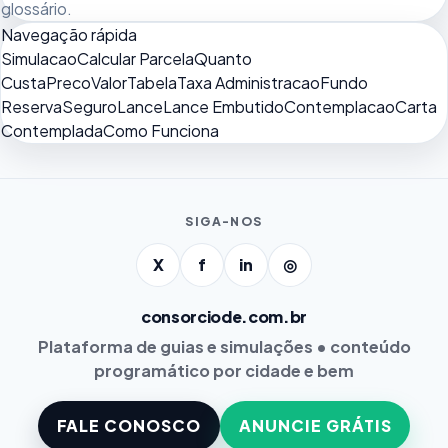
glossário
.
Navegação rápida
Simulacao
Calcular Parcela
Quanto
Custa
Preco
Valor
Tabela
Taxa Administracao
Fundo
Reserva
Seguro
Lance
Lance Embutido
Contemplacao
Carta
Contemplada
Como Funciona
SIGA-NOS
X
f
in
◎
consorciode.com.br
Plataforma de guias e simulações • conteúdo
programático por cidade e bem
FALE CONOSCO
ANUNCIE GRÁTIS