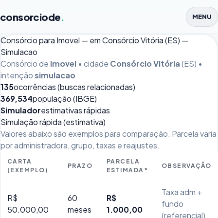
consorciode
.
MENU
Consórcio para Imovel — em Consórcio Vitória (ES) —
Simulacao
Consórcio de
imovel
• cidade
Consórcio Vitória
(ES) •
intenção
simulacao
135
ocorrências (buscas relacionadas)
369,534
população (IBGE)
Simulador
estimativas rápidas
Simulação rápida (estimativa)
Valores abaixo são exemplos para comparação. Parcela varia
por administradora, grupo, taxas e reajustes.
CARTA
PARCELA
PRAZO
OBSERVAÇÃO
(EXEMPLO)
ESTIMADA*
Taxa adm +
R$
60
R$
fundo
50.000,00
meses
1.000,00
(referencial)