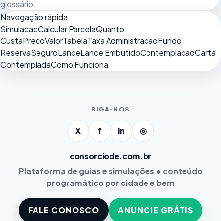
glossário
.
Navegação rápida
Simulacao
Calcular Parcela
Quanto
Custa
Preco
Valor
Tabela
Taxa Administracao
Fundo
Reserva
Seguro
Lance
Lance Embutido
Contemplacao
Carta
Contemplada
Como Funciona
SIGA-NOS
X
f
in
◎
consorciode.com.br
Plataforma de guias e simulações • conteúdo
programático por cidade e bem
FALE CONOSCO
ANUNCIE GRÁTIS