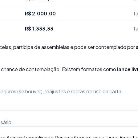
R$ 2.000,00
Ta
R$ 1.333,33
Ta
elas, participa de assembleias e pode ser contemplado por
sua chance de contemplação. Existem formatos como
lance liv
guros (se houver), reajustes e regras de uso da carta.
ssário
.
xa Administracao
Fundo Reserva
Seguro
Lance
Lance Embuti