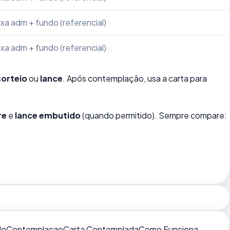
xa adm + fundo (referencial)
xa adm + fundo (referencial)
sorteio
ou
lance
. Após contemplação, usa a carta para
re
e
lance embutido
(quando permitido). Sempre compare:
do
Contemplacao
Carta Contemplada
Como Funciona