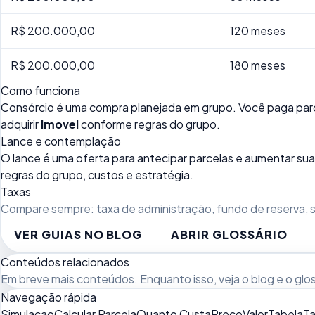
R$ 200.000,00
120 meses
R$ 200.000,00
180 meses
Como funciona
Consórcio é uma compra planejada em grupo. Você paga parc
adquirir
Imovel
conforme regras do grupo.
Lance e contemplação
O lance é uma oferta para antecipar parcelas e aumentar 
regras do grupo, custos e estratégia.
Taxas
Compare sempre: taxa de administração, fundo de reserva, se
VER GUIAS NO BLOG
ABRIR GLOSSÁRIO
Conteúdos relacionados
Em breve mais conteúdos. Enquanto isso, veja
o blog
e o
glo
Navegação rápida
Simulacao
Calcular Parcela
Quanto Custa
Preco
Valor
Tabela
Ta