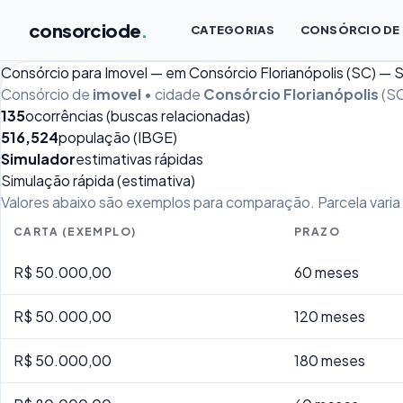
consorciode
.
CATEGORIAS
CONSÓRCIO DE
Consórcio para Imovel — em Consórcio Florianópolis (SC) — 
Consórcio de
imovel
• cidade
Consórcio Florianópolis
(SC
135
ocorrências (buscas relacionadas)
516,524
população (IBGE)
Simulador
estimativas rápidas
Simulação rápida (estimativa)
Valores abaixo são exemplos para comparação. Parcela varia p
CARTA (EXEMPLO)
PRAZO
R$ 50.000,00
60 meses
R$ 50.000,00
120 meses
R$ 50.000,00
180 meses