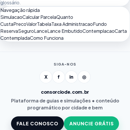
glossário
.
Navegação rápida
Simulacao
Calcular Parcela
Quanto
Custa
Preco
Valor
Tabela
Taxa Administracao
Fundo
Reserva
Seguro
Lance
Lance Embutido
Contemplacao
Carta
Contemplada
Como Funciona
SIGA-NOS
X
f
in
◎
consorciode.com.br
Plataforma de guias e simulações • conteúdo
programático por cidade e bem
FALE CONOSCO
ANUNCIE GRÁTIS