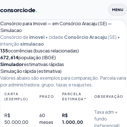
consorciode
.
MENU
Consórcio para Imovel — em Consórcio Aracaju (SE) —
Simulacao
Consórcio de
imovel
• cidade
Consórcio Aracaju
(SE) •
intenção
simulacao
135
ocorrências (buscas relacionadas)
672,614
população (IBGE)
Simulador
estimativas rápidas
Simulação rápida (estimativa)
Valores abaixo são exemplos para comparação. Parcela varia
por administradora, grupo, taxas e reajustes.
CARTA
PARCELA
PRAZO
OBSERVAÇÃO
(EXEMPLO)
ESTIMADA*
Taxa adm +
R$
60
R$
fundo
50.000,00
meses
1.000,00
(referencial)