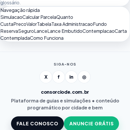
glossário
.
Navegação rápida
Simulacao
Calcular Parcela
Quanto
Custa
Preco
Valor
Tabela
Taxa Administracao
Fundo
Reserva
Seguro
Lance
Lance Embutido
Contemplacao
Carta
Contemplada
Como Funciona
SIGA-NOS
X
f
in
◎
consorciode.com.br
Plataforma de guias e simulações • conteúdo
programático por cidade e bem
FALE CONOSCO
ANUNCIE GRÁTIS