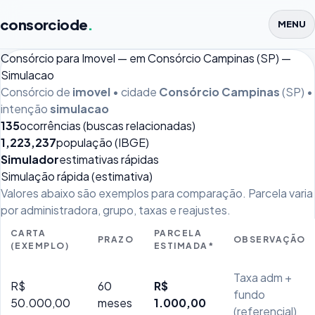
consorciode
.
MENU
Consórcio para Imovel — em Consórcio Campinas (SP) —
Simulacao
Consórcio de
imovel
• cidade
Consórcio Campinas
(SP) •
intenção
simulacao
135
ocorrências (buscas relacionadas)
1,223,237
população (IBGE)
Simulador
estimativas rápidas
Simulação rápida (estimativa)
Valores abaixo são exemplos para comparação. Parcela varia
por administradora, grupo, taxas e reajustes.
CARTA
PARCELA
PRAZO
OBSERVAÇÃO
(EXEMPLO)
ESTIMADA*
Taxa adm +
R$
60
R$
fundo
50.000,00
meses
1.000,00
(referencial)