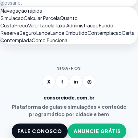
glossário
.
Navegação rápida
Simulacao
Calcular Parcela
Quanto
Custa
Preco
Valor
Tabela
Taxa Administracao
Fundo
Reserva
Seguro
Lance
Lance Embutido
Contemplacao
Carta
Contemplada
Como Funciona
SIGA-NOS
X
f
in
◎
consorciode.com.br
Plataforma de guias e simulações • conteúdo
programático por cidade e bem
FALE CONOSCO
ANUNCIE GRÁTIS