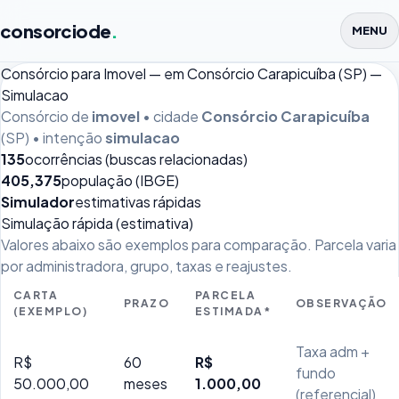
consorciode
.
MENU
Consórcio para Imovel — em Consórcio Carapicuíba (SP) —
Simulacao
Consórcio de
imovel
• cidade
Consórcio Carapicuíba
(SP) • intenção
simulacao
135
ocorrências (buscas relacionadas)
405,375
população (IBGE)
Simulador
estimativas rápidas
Simulação rápida (estimativa)
Valores abaixo são exemplos para comparação. Parcela varia
por administradora, grupo, taxas e reajustes.
CARTA
PARCELA
PRAZO
OBSERVAÇÃO
(EXEMPLO)
ESTIMADA*
Taxa adm +
R$
60
R$
fundo
50.000,00
meses
1.000,00
(referencial)