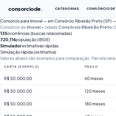
consorciode
.
CATEGORIAS
CONSÓRCIO DE
Consórcio para Imovel — em Consórcio Ribeirão Preto (SP) 
Consórcio de
imovel
• cidade
Consórcio Ribeirão Preto
(S
135
ocorrências (buscas relacionadas)
720,116
população (IBGE)
Simulador
estimativas rápidas
Simulação rápida (estimativa)
Valores abaixo são exemplos para comparação. Parcela varia p
CARTA (EXEMPLO)
PRAZO
R$ 50.000,00
60 meses
R$ 50.000,00
120 meses
R$ 50.000,00
180 meses