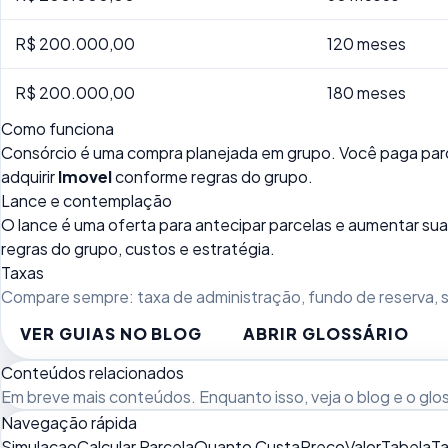
R$ 200.000,00
120 meses
R$ 200.000,00
180 meses
Como funciona
Consórcio é uma compra planejada em grupo. Você paga parc
adquirir
Imovel
conforme regras do grupo.
Lance e contemplação
O lance é uma oferta para antecipar parcelas e aumentar 
regras do grupo, custos e estratégia.
Taxas
Compare sempre: taxa de administração, fundo de reserva, se
VER GUIAS NO BLOG
ABRIR GLOSSÁRIO
Conteúdos relacionados
Em breve mais conteúdos. Enquanto isso, veja
o blog
e o
glo
Navegação rápida
Simulacao
Calcular Parcela
Quanto Custa
Preco
Valor
Tabela
Ta