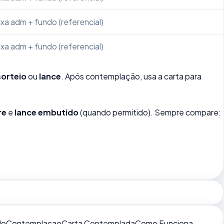
xa adm + fundo (referencial)
xa adm + fundo (referencial)
sorteio
ou
lance
. Após contemplação, usa a carta para
re
e
lance embutido
(quando permitido). Sempre compare:
do
Contemplacao
Carta Contemplada
Como Funciona