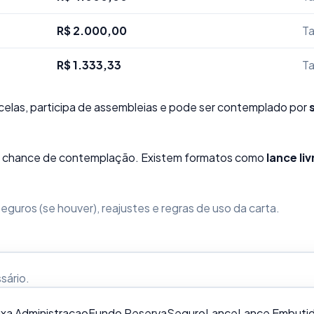
R$ 2.000,00
Ta
R$ 1.333,33
Ta
elas, participa de assembleias e pode ser contemplado por
sua chance de contemplação. Existem formatos como
lance liv
guros (se houver), reajustes e regras de uso da carta.
ssário
.
xa Administracao
Fundo Reserva
Seguro
Lance
Lance Embuti