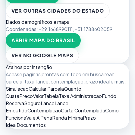
VER OUTRAS CIDADES DO ESTADO
Dados demográficos e mapa
Coordenadas:
-29.1668990111
,
-51.1788602059
ABRIR MAPA DO BRASIL
VER NO GOOGLE MAPS
Atalhos por intenção
Acesse páginas prontas com foco em busca real:
parcela, taxa, lance, contemplação, prazo ideal e mais.
Simulacao
Calcular Parcela
Quanto
Custa
Preco
Valor
Tabela
Taxa Administracao
Fundo
Reserva
Seguro
Lance
Lance
Embutido
Contemplacao
Carta Contemplada
Como
Funciona
Vale A Pena
Renda Minima
Prazo
Ideal
Documentos