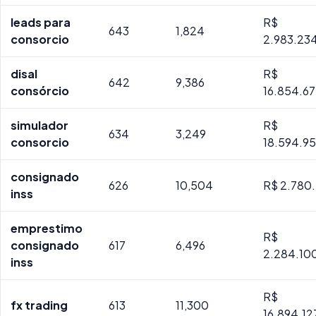
leads para
R$
643
1,824
consorcio
2.983.23
disal
R$
642
9,386
consórcio
16.854.67
simulador
R$
634
3,249
consorcio
18.594.9
consignado
626
10,504
R$ 2.780.
inss
emprestimo
R$
consignado
617
6,496
2.284.10
inss
R$
fx trading
613
11,300
16.894.1