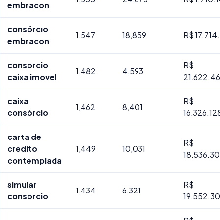
embracon
consórcio
1,547
18,859
R$ 17.714
embracon
consorcio
R$
1,482
4,593
caixa imovel
21.622.46
caixa
R$
1,462
8,401
consórcio
16.326.12
carta de
R$
credito
1,449
10,031
18.536.3
contemplada
simular
R$
1,434
6,321
consorcio
19.552.3