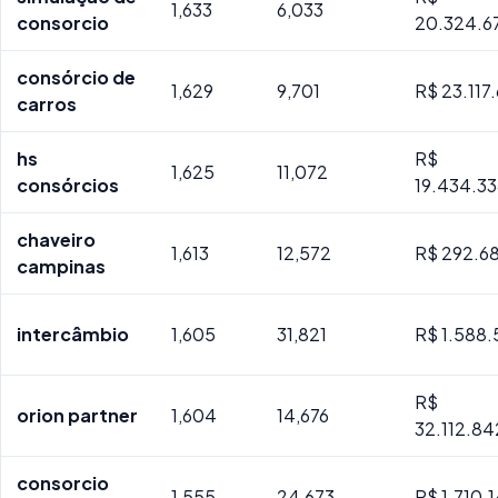
1,633
6,033
consorcio
20.324.6
consórcio de
1,629
9,701
R$ 23.117
carros
hs
R$
1,625
11,072
consórcios
19.434.3
chaveiro
1,613
12,572
R$ 292.6
campinas
intercâmbio
1,605
31,821
R$ 1.588.
R$
orion partner
1,604
14,676
32.112.8
consorcio
1,555
24,673
R$ 1.710.