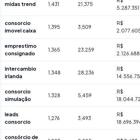
R$
midas trend
1,431
21,375
5.287.35
consorcio
R$
1,395
3,509
imovel caixa
2.077.60
emprestimo
R$
1,365
23,259
consignado
2.126.68
intercambio
R$
1,348
28,236
irlanda
14.556.75
consorcio
R$
1,328
5,459
simulação
18.044.7
leads
R$
1,276
3,493
consorcio
18.696.39
consórcio de