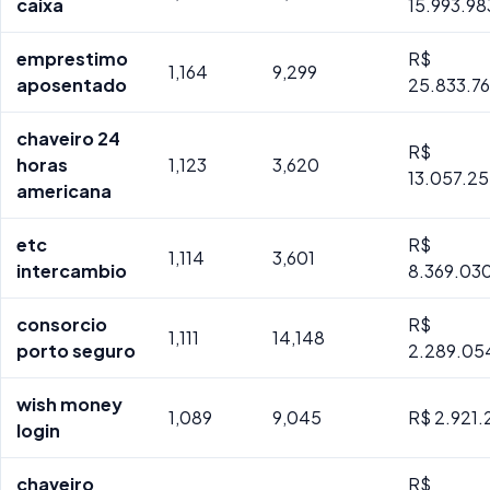
caixa
15.993.9
emprestimo
R$
1,164
9,299
aposentado
25.833.7
chaveiro 24
R$
horas
1,123
3,620
13.057.2
americana
etc
R$
1,114
3,601
intercambio
8.369.03
consorcio
R$
1,111
14,148
porto seguro
2.289.05
wish money
1,089
9,045
R$ 2.921.
login
chaveiro
R$