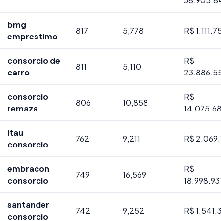
38.905.8
bmg
817
5,778
R$ 1.111.
emprestimo
consorcio de
R$
811
5,110
carro
23.886.5
consorcio
R$
806
10,858
remaza
14.075.68
itau
762
9,211
R$ 2.069.
consorcio
embracon
R$
749
16,569
consorcio
18.998.93
santander
742
9,252
R$ 1.541.
consorcio