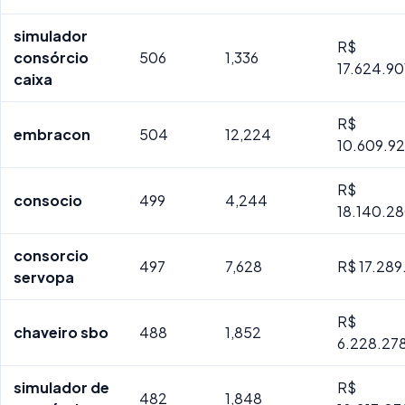
simulador
R$
consórcio
506
1,336
17.624.90
caixa
R$
embracon
504
12,224
10.609.9
R$
consocio
499
4,244
18.140.28
consorcio
497
7,628
R$ 17.289
servopa
R$
chaveiro sbo
488
1,852
6.228.27
simulador de
R$
482
1,848