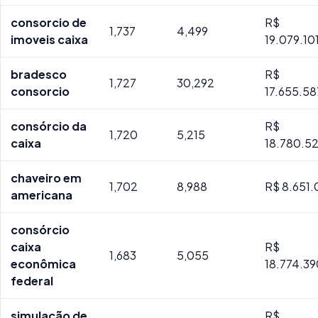
consorcio de
R$
1,737
4,499
imoveis caixa
19.079.10
bradesco
R$
1,727
30,292
consorcio
17.655.58
consórcio da
R$
1,720
5,215
caixa
18.780.5
chaveiro em
1,702
8,988
R$ 8.651.
americana
consórcio
caixa
R$
1,683
5,055
econômica
18.774.3
federal
simulação de
R$