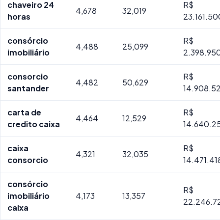
chaveiro 24
R$
4,678
32,019
horas
23.161.50
consórcio
R$
4,488
25,099
imobiliário
2.398.95
consorcio
R$
4,482
50,629
santander
14.908.5
carta de
R$
4,464
12,529
credito caixa
14.640.2
caixa
R$
4,321
32,035
consorcio
14.471.4
consórcio
R$
imobiliário
4,173
13,357
22.246.7
caixa