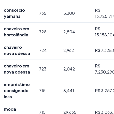
consorcio
R$
735
5,300
yamaha
13.725.71
chaveiro em
R$
728
2,504
hortolândia
15.158.10
chaveiro
724
2,962
R$ 7.328.
nova odessa
chaveiro em
R$
723
2,042
nova odessa
7.230.29
empréstimo
consignado
715
8,441
R$ 3.257.
inss
moda
715
29,635
R$ 3.063.