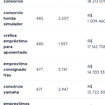
consórcio
18.213.07
consorcio
R$
honda
482
2,207
1.009.46
simulador
crefisa
empréstimo
R$
480
1,557
para
17.162.70
aposentado
emprestimo
R$
consignado
477
3,741
14.333.33
itau
consórcio
R$
471
2,947
yamaha
12.722.5
emprestimos