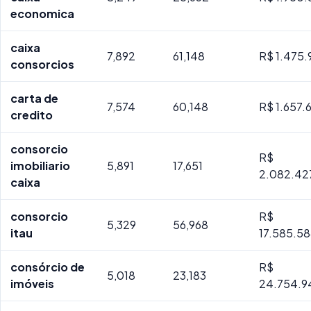
economica
caixa
7,892
61,148
R$ 1.475.
consorcios
carta de
7,574
60,148
R$ 1.657.
credito
consorcio
R$
imobiliario
5,891
17,651
2.082.42
caixa
consorcio
R$
5,329
56,968
itau
17.585.5
consórcio de
R$
5,018
23,183
imóveis
24.754.9