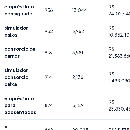
empréstimo
R$
956
13,044
consignado
24.027.4
simulador
R$
952
6,962
caixa
10.352.10
consorcio de
R$
918
3,981
carros
21.383.66
simulador
R$
consorcio
914
2,136
1.493.03
caixa
empréstimo
R$
para
874
5,129
23.830.4
aposentados
ci
868
20,025
R$ 15.333