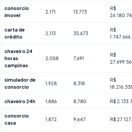
consorcio
R$
2,171
13,773
imovel
26.180.74
carta de
R$
2,113
35,673
crédito
1.747.66
chaveiro 24
R$
horas
2,058
7,691
27.699.56
campinas
simulador de
R$
1,928
8,318
consorcio
18.216.33
chaveiro 24h
1,886
8,780
R$ 2.133.
consorcio
1,872
9,647
R$ 27.127
casa