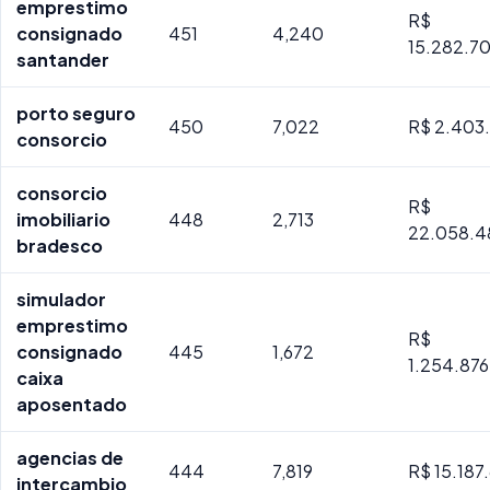
emprestimo
R$
consignado
451
4,240
15.282.7
santander
porto seguro
450
7,022
R$ 2.403.
consorcio
consorcio
R$
imobiliario
448
2,713
22.058.4
bradesco
simulador
emprestimo
R$
consignado
445
1,672
1.254.87
caixa
aposentado
agencias de
444
7,819
R$ 15.187
intercambio