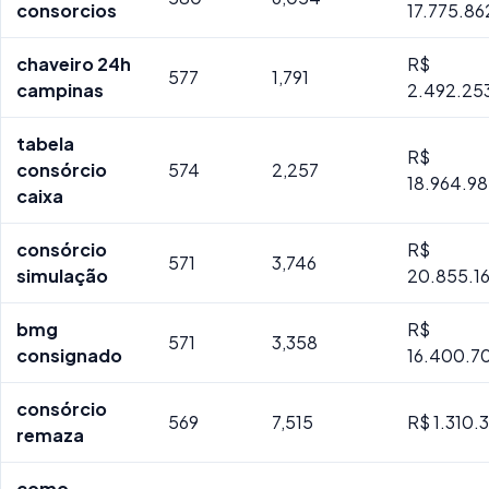
consorcios
17.775.8
chaveiro 24h
R$
577
1,791
campinas
2.492.25
tabela
R$
consórcio
574
2,257
18.964.9
caixa
consórcio
R$
571
3,746
simulação
20.855.1
bmg
R$
571
3,358
consignado
16.400.7
consórcio
569
7,515
R$ 1.310.
remaza
como