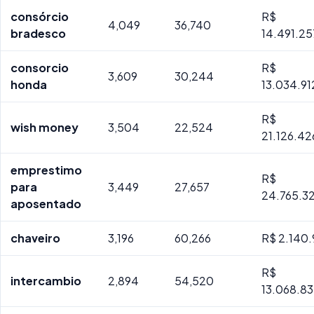
consórcio
R$
4,049
36,740
bradesco
14.491.25
consorcio
R$
3,609
30,244
honda
13.034.9
R$
wish money
3,504
22,524
21.126.4
emprestimo
R$
para
3,449
27,657
24.765.32
aposentado
chaveiro
3,196
60,266
R$ 2.140.
R$
intercambio
2,894
54,520
13.068.8