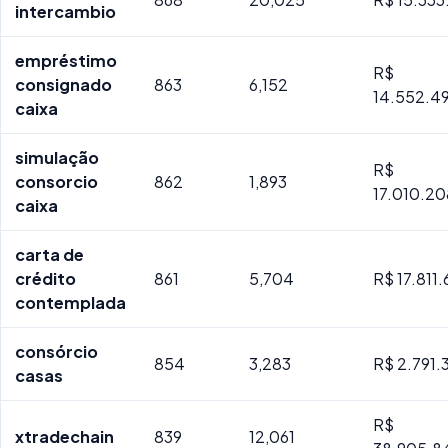
intercambio
empréstimo
R$
consignado
863
6,152
14.552.4
caixa
simulação
R$
consorcio
862
1,893
17.010.2
caixa
carta de
crédito
861
5,704
R$ 17.811
contemplada
consórcio
854
3,283
R$ 2.791.
casas
R$
xtradechain
839
12,061