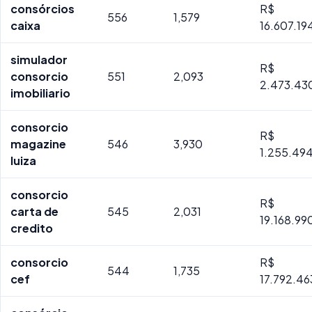
consórcios
R$
556
1,579
caixa
16.607.19
simulador
R$
consorcio
551
2,093
2.473.43
imobiliario
consorcio
R$
magazine
546
3,930
1.255.49
luiza
consorcio
R$
carta de
545
2,031
19.168.99
credito
consorcio
R$
544
1,735
cef
17.792.46