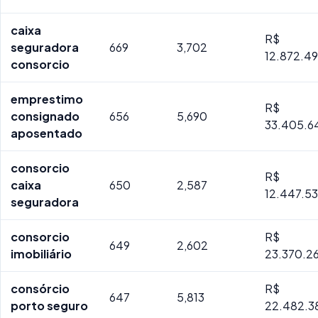
caixa
R$
seguradora
669
3,702
12.872.4
consorcio
emprestimo
R$
consignado
656
5,690
33.405.6
aposentado
consorcio
R$
caixa
650
2,587
12.447.5
seguradora
consorcio
R$
649
2,602
imobiliário
23.370.26
consórcio
R$
647
5,813
porto seguro
22.482.3