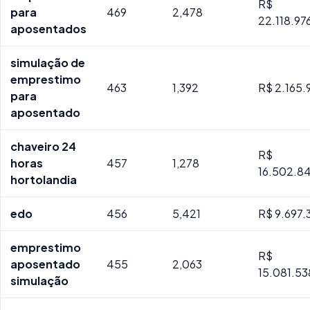
R$
para
469
2,478
22.118.97
aposentados
simulação de
emprestimo
463
1,392
R$ 2.165.
para
aposentado
chaveiro 24
R$
horas
457
1,278
16.502.8
hortolandia
edo
456
5,421
R$ 9.697.
emprestimo
R$
aposentado
455
2,063
15.081.53
simulação