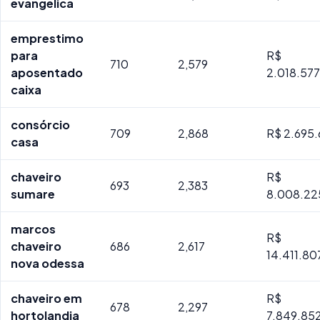
evangelica
emprestimo
para
R$
710
2,579
aposentado
2.018.57
caixa
consórcio
709
2,868
R$ 2.695.
casa
chaveiro
R$
693
2,383
sumare
8.008.22
marcos
R$
chaveiro
686
2,617
14.411.80
nova odessa
chaveiro em
R$
678
2,297
hortolandia
7.849.85