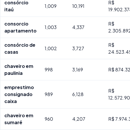
consórcio
R$
1,009
10,191
itaú
19.902.3
consorcio
R$
1,003
4,337
apartamento
2.305.89
consórcio de
R$
1,002
3,727
casas
24.523.4
chaveiro em
998
3,169
R$ 874.3
paulinia
emprestimo
R$
consignado
989
6,128
12.572.90
caixa
chaveiro em
960
4,207
R$ 7.974.
sumaré