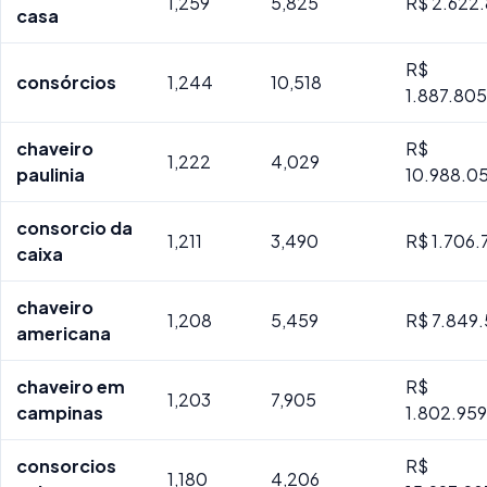
1,259
5,825
R$ 2.622.
casa
R$
consórcios
1,244
10,518
1.887.80
chaveiro
R$
1,222
4,029
paulinia
10.988.0
consorcio da
1,211
3,490
R$ 1.706.
caixa
chaveiro
1,208
5,459
R$ 7.849.
americana
chaveiro em
R$
1,203
7,905
campinas
1.802.95
consorcios
R$
1,180
4,206