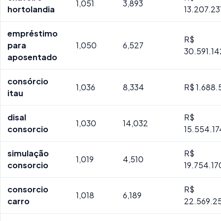
1,051
3,893
hortolandia
13.207.23
empréstimo
R$
para
1,050
6,527
30.591.14
aposentado
consórcio
1,036
8,334
R$ 1.688.
itau
disal
R$
1,030
14,032
consorcio
15.554.17
simulação
R$
1,019
4,510
consorcio
19.754.17
consorcio
R$
1,018
6,189
carro
22.569.25