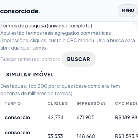
consorciode
.
MENU
Termos de pesquisa (universo completo)
Aqui estão termos reais agregados com métricas
(impressões, cliques, custo e CPC médio). Use a busca para
abrir qualquer termo.
BUSCAR
SIMULAR IMÓVEL
Destaques: top 200 por cliques (base completa tem
dezenas de milhares de termos).
TERMO
CLIQUES
IMPRESSÕES
CPC MÉD
consorcio
42,774
671,905
R$ 189.98
consorcio
33,533
148,660
R$ 1.593.