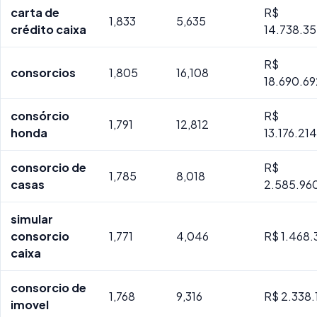
carta de
R$
1,833
5,635
crédito caixa
14.738.35
R$
consorcios
1,805
16,108
18.690.6
consórcio
R$
1,791
12,812
honda
13.176.21
consorcio de
R$
1,785
8,018
casas
2.585.96
simular
consorcio
1,771
4,046
R$ 1.468.
caixa
consorcio de
1,768
9,316
R$ 2.338.
imovel