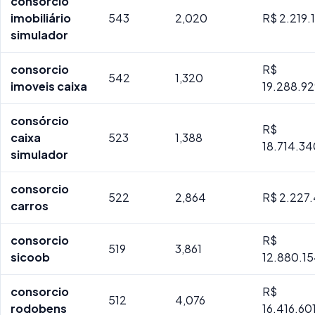
consórcio
imobiliário
543
2,020
R$ 2.219.
simulador
consorcio
R$
542
1,320
imoveis caixa
19.288.9
consórcio
R$
caixa
523
1,388
18.714.3
simulador
consorcio
522
2,864
R$ 2.227.
carros
consorcio
R$
519
3,861
sicoob
12.880.1
consorcio
R$
512
4,076
rodobens
16.416.60