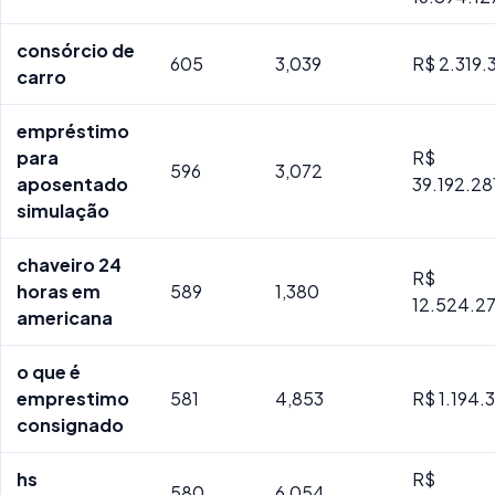
consórcio de
605
3,039
R$ 2.319.
carro
empréstimo
para
R$
596
3,072
aposentado
39.192.28
simulação
chaveiro 24
R$
horas em
589
1,380
12.524.2
americana
o que é
emprestimo
581
4,853
R$ 1.194.
consignado
hs
R$
580
6,054