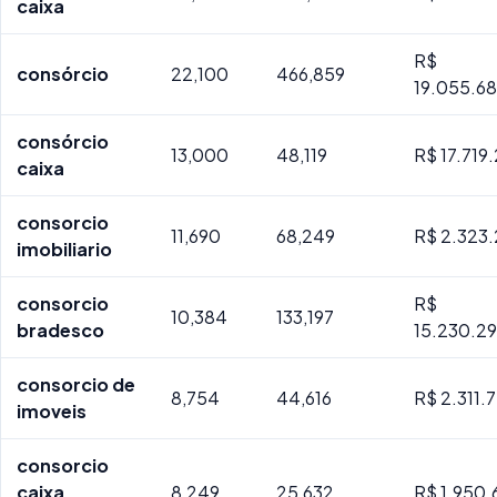
caixa
R$
consórcio
22,100
466,859
19.055.68
consórcio
13,000
48,119
R$ 17.719
caixa
consorcio
11,690
68,249
R$ 2.323.
imobiliario
consorcio
R$
10,384
133,197
bradesco
15.230.29
consorcio de
8,754
44,616
R$ 2.311.
imoveis
consorcio
caixa
8,249
25,632
R$ 1.950.