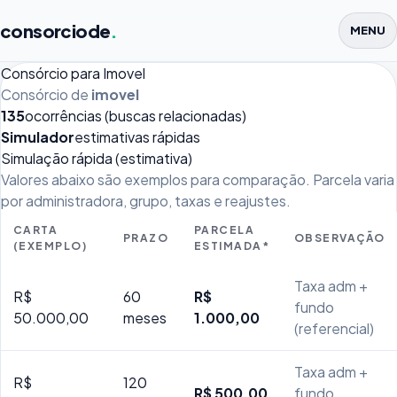
consorciode
.
MENU
Consórcio para Imovel
Consórcio de
imovel
135
ocorrências (buscas relacionadas)
Simulador
estimativas rápidas
Simulação rápida (estimativa)
Valores abaixo são exemplos para comparação. Parcela varia
por administradora, grupo, taxas e reajustes.
CARTA
PARCELA
PRAZO
OBSERVAÇÃO
(EXEMPLO)
ESTIMADA*
Taxa adm +
R$
60
R$
fundo
50.000,00
meses
1.000,00
(referencial)
Taxa adm +
R$
120
R$ 500,00
fundo