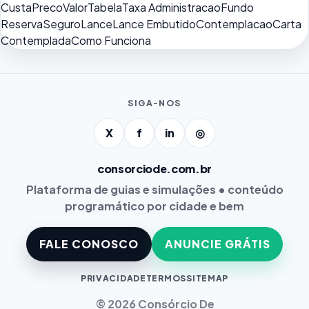
Custa
Preco
Valor
Tabela
Taxa Administracao
Fundo
Reserva
Seguro
Lance
Lance Embutido
Contemplacao
Carta
Contemplada
Como Funciona
SIGA-NOS
X
f
in
◎
consorciode.com.br
Plataforma de guias e simulações • conteúdo
programático por cidade e bem
FALE CONOSCO
ANUNCIE GRÁTIS
PRIVACIDADE
TERMOS
SITEMAP
© 2026 Consórcio De