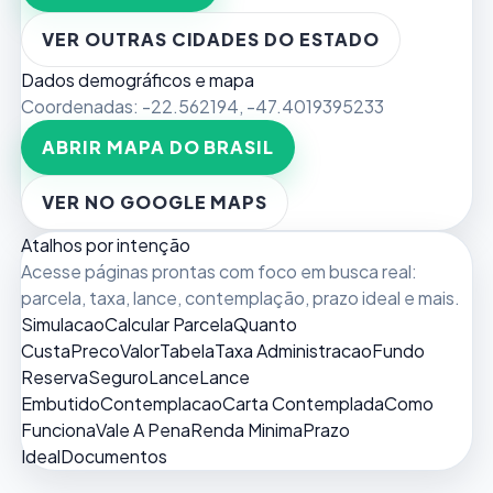
VER OUTRAS CIDADES DO ESTADO
Dados demográficos e mapa
Coordenadas:
-22.562194
,
-47.4019395233
ABRIR MAPA DO BRASIL
VER NO GOOGLE MAPS
Atalhos por intenção
Acesse páginas prontas com foco em busca real:
parcela, taxa, lance, contemplação, prazo ideal e mais.
Simulacao
Calcular Parcela
Quanto
Custa
Preco
Valor
Tabela
Taxa Administracao
Fundo
Reserva
Seguro
Lance
Lance
Embutido
Contemplacao
Carta Contemplada
Como
Funciona
Vale A Pena
Renda Minima
Prazo
Ideal
Documentos