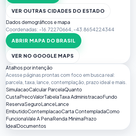
VER OUTRAS CIDADES DO ESTADO
Dados demográficos e mapa
Coordenadas:
-16.72270664
,
-43.8654224344
ABRIR MAPA DO BRASIL
VER NO GOOGLE MAPS
Atalhos por intenção
Acesse páginas prontas com foco em busca real:
parcela, taxa, lance, contemplação, prazo ideal e mais.
Simulacao
Calcular Parcela
Quanto
Custa
Preco
Valor
Tabela
Taxa Administracao
Fundo
Reserva
Seguro
Lance
Lance
Embutido
Contemplacao
Carta Contemplada
Como
Funciona
Vale A Pena
Renda Minima
Prazo
Ideal
Documentos