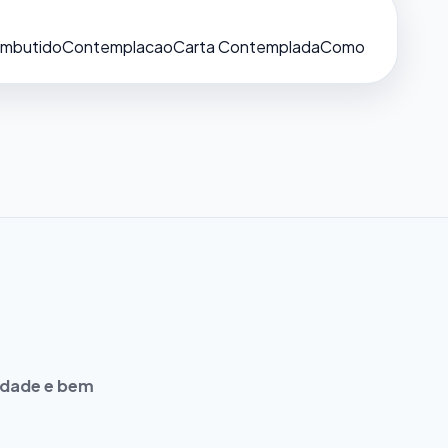
Embutido
Contemplacao
Carta Contemplada
Como
idade e bem