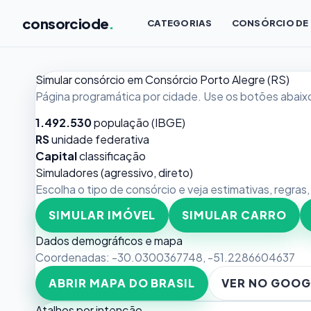
consorciode
.
CATEGORIAS
CONSÓRCIO DE
Simular consórcio em Consórcio Porto Alegre (RS)
Página programática por cidade. Use os botões abaixo
1.492.530
população (IBGE)
RS
unidade federativa
Capital
classificação
Simuladores (agressivo, direto)
Escolha o tipo de consórcio e veja estimativas, regras
SIMULAR IMÓVEL
SIMULAR CARRO
Dados demográficos e mapa
Coordenadas:
-30.0300367748
,
-51.2286604637
ABRIR MAPA DO BRASIL
VER NO GOOG
Atalhos por intenção