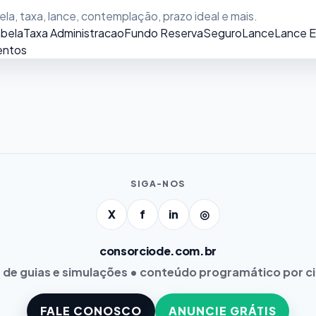
a, taxa, lance, contemplação, prazo ideal e mais.
bela
Taxa Administracao
Fundo Reserva
Seguro
Lance
Lance 
ntos
SIGA-NOS
X
f
in
◎
consorciode.com.br
 de guias e simulações • conteúdo programático por c
FALE CONOSCO
ANUNCIE GRÁTIS