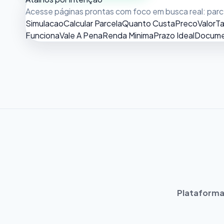
Acesse páginas prontas com foco em busca real: parcel
Simulacao
Calcular Parcela
Quanto Custa
Preco
Valor
Ta
Funciona
Vale A Pena
Renda Minima
Prazo Ideal
Docume
Plataforma