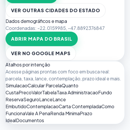
VER OUTRAS CIDADES DO ESTADO
Dados demográficos e mapa
Coordenadas:
-22.0159985
,
-47.8892376847
ABRIR MAPA DO BRASIL
VER NO GOOGLE MAPS
Atalhos por intenção
Acesse páginas prontas com foco em busca real:
parcela, taxa, lance, contemplação, prazo ideal e mais.
Simulacao
Calcular Parcela
Quanto
Custa
Preco
Valor
Tabela
Taxa Administracao
Fundo
Reserva
Seguro
Lance
Lance
Embutido
Contemplacao
Carta Contemplada
Como
Funciona
Vale A Pena
Renda Minima
Prazo
Ideal
Documentos