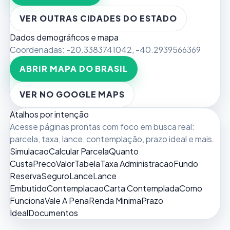
VER OUTRAS CIDADES DO ESTADO
Dados demográficos e mapa
Coordenadas:
-20.3383741042
,
-40.2939566369
ABRIR MAPA DO BRASIL
VER NO GOOGLE MAPS
Atalhos por intenção
Acesse páginas prontas com foco em busca real:
parcela, taxa, lance, contemplação, prazo ideal e mais.
Simulacao
Calcular Parcela
Quanto
Custa
Preco
Valor
Tabela
Taxa Administracao
Fundo
Reserva
Seguro
Lance
Lance
Embutido
Contemplacao
Carta Contemplada
Como
Funciona
Vale A Pena
Renda Minima
Prazo
Ideal
Documentos