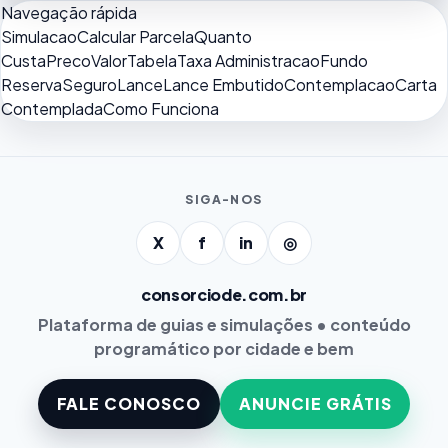
Navegação rápida
Simulacao
Calcular Parcela
Quanto
Custa
Preco
Valor
Tabela
Taxa Administracao
Fundo
Reserva
Seguro
Lance
Lance Embutido
Contemplacao
Carta
Contemplada
Como Funciona
SIGA-NOS
X
f
in
◎
consorciode.com.br
Plataforma de guias e simulações • conteúdo
programático por cidade e bem
FALE CONOSCO
ANUNCIE GRÁTIS