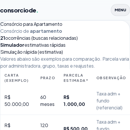
consorciode
.
MENU
Consórcio para Apartamento
Consórcio de
apartamento
21
ocorrências (buscas relacionadas)
Simulador
estimativas rápidas
Simulação rápida (estimativa)
Valores abaixo são exemplos para comparação. Parcela varia
por administradora, grupo, taxas e reajustes.
CARTA
PARCELA
PRAZO
OBSERVAÇÃO
(EXEMPLO)
ESTIMADA*
Taxa adm +
R$
60
R$
fundo
50.000,00
meses
1.000,00
(referencial)
Taxa adm +
R$
120
R$ 500,00
fundo