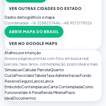
VER OUTRAS CIDADES DO ESTADO
Dados demográficos e mapa
Coordenadas:
-16.3288257446
,
-48.9572179026
ABRIR MAPA DO BRASIL
VER NO GOOGLE MAPS
Atalhos por intenção
Acesse páginas prontas com foco em busca real:
parcela, taxa, lance, contemplação, prazo ideal e mais.
Simulacao
Calcular Parcela
Quanto
Custa
Preco
Valor
Tabela
Taxa Administracao
Fundo
Reserva
Seguro
Lance
Lance
Embutido
Contemplacao
Carta Contemplada
Como
Funciona
Vale A Pena
Renda Minima
Prazo
Ideal
Documentos