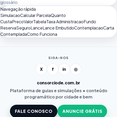
glossário
.
Navegação rápida
Simulacao
Calcular Parcela
Quanto
Custa
Preco
Valor
Tabela
Taxa Administracao
Fundo
Reserva
Seguro
Lance
Lance Embutido
Contemplacao
Carta
Contemplada
Como Funciona
SIGA-NOS
X
f
in
◎
consorciode.com.br
Plataforma de guias e simulações • conteúdo
programático por cidade e bem
FALE CONOSCO
ANUNCIE GRÁTIS