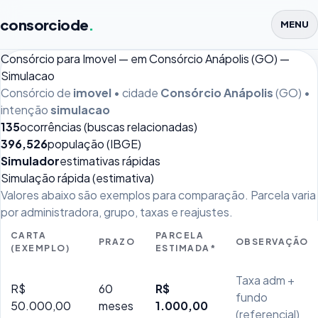
consorciode
.
MENU
Consórcio para Imovel — em Consórcio Anápolis (GO) —
Simulacao
Consórcio de
imovel
• cidade
Consórcio Anápolis
(GO) •
intenção
simulacao
135
ocorrências (buscas relacionadas)
396,526
população (IBGE)
Simulador
estimativas rápidas
Simulação rápida (estimativa)
Valores abaixo são exemplos para comparação. Parcela varia
por administradora, grupo, taxas e reajustes.
CARTA
PARCELA
PRAZO
OBSERVAÇÃO
(EXEMPLO)
ESTIMADA*
Taxa adm +
R$
60
R$
fundo
50.000,00
meses
1.000,00
(referencial)