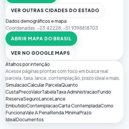
VER OUTRAS CIDADES DO ESTADO
Dados demográficos e mapa
Coordenadas:
-23.42228
,
-51.9398818703
ABRIR MAPA DO BRASIL
VER NO GOOGLE MAPS
Atalhos por intenção
Acesse páginas prontas com foco em busca real:
parcela, taxa, lance, contemplação, prazo ideal e mais.
Simulacao
Calcular Parcela
Quanto
Custa
Preco
Valor
Tabela
Taxa Administracao
Fundo
Reserva
Seguro
Lance
Lance
Embutido
Contemplacao
Carta Contemplada
Como
Funciona
Vale A Pena
Renda Minima
Prazo
Ideal
Documentos