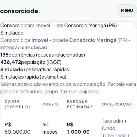
consorciode
.
MENU
Consórcio para Imovel — em Consórcio Maringá (PR) —
Simulacao
Consórcio de
imovel
• cidade
Consórcio Maringá
(PR) •
intenção
simulacao
135
ocorrências (buscas relacionadas)
436,472
população (IBGE)
Simulador
estimativas rápidas
Simulação rápida (estimativa)
Valores abaixo são exemplos para comparação. Parcela varia
por administradora, grupo, taxas e reajustes.
CARTA
PARCELA
PRAZO
OBSERVAÇÃO
(EXEMPLO)
ESTIMADA*
Taxa adm +
R$
60
R$
fundo
50.000,00
meses
1.000,00
(referencial)