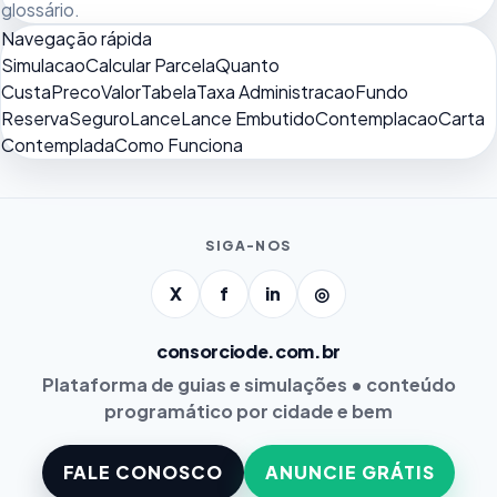
glossário
.
Navegação rápida
Simulacao
Calcular Parcela
Quanto
Custa
Preco
Valor
Tabela
Taxa Administracao
Fundo
Reserva
Seguro
Lance
Lance Embutido
Contemplacao
Carta
Contemplada
Como Funciona
SIGA-NOS
X
f
in
◎
consorciode.com.br
Plataforma de guias e simulações • conteúdo
programático por cidade e bem
FALE CONOSCO
ANUNCIE GRÁTIS