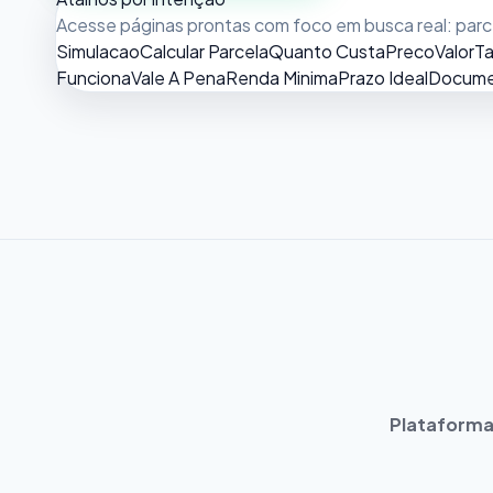
Acesse páginas prontas com foco em busca real: parcel
Simulacao
Calcular Parcela
Quanto Custa
Preco
Valor
Ta
Funciona
Vale A Pena
Renda Minima
Prazo Ideal
Docume
Plataforma