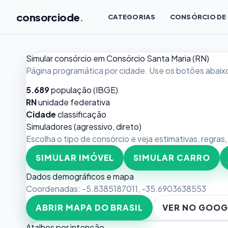
consorciode
.
CATEGORIAS
CONSÓRCIO DE
Simular consórcio em Consórcio Santa Maria (RN)
Página programática por cidade. Use os botões abaixo
5.689
população (IBGE)
RN
unidade federativa
Cidade
classificação
Simuladores (agressivo, direto)
Escolha o tipo de consórcio e veja estimativas, regras
SIMULAR IMÓVEL
SIMULAR CARRO
Dados demográficos e mapa
Coordenadas:
-5.8385187011
,
-35.6903638553
ABRIR MAPA DO BRASIL
VER NO GOOG
Atalhos por intenção