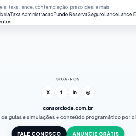
a, taxa, lance, contemplação, prazo ideal e mais.
bela
Taxa Administracao
Fundo Reserva
Seguro
Lance
Lance 
ntos
SIGA-NOS
X
f
in
◎
consorciode.com.br
 de guias e simulações • conteúdo programático por c
FALE CONOSCO
ANUNCIE GRÁTIS