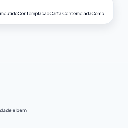
Embutido
Contemplacao
Carta Contemplada
Como
idade e bem