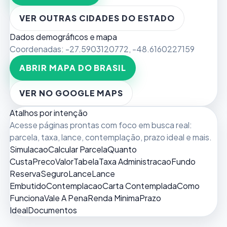
VER OUTRAS CIDADES DO ESTADO
Dados demográficos e mapa
Coordenadas:
-27.5903120772
,
-48.6160227159
ABRIR MAPA DO BRASIL
VER NO GOOGLE MAPS
Atalhos por intenção
Acesse páginas prontas com foco em busca real:
parcela, taxa, lance, contemplação, prazo ideal e mais.
Simulacao
Calcular Parcela
Quanto
Custa
Preco
Valor
Tabela
Taxa Administracao
Fundo
Reserva
Seguro
Lance
Lance
Embutido
Contemplacao
Carta Contemplada
Como
Funciona
Vale A Pena
Renda Minima
Prazo
Ideal
Documentos