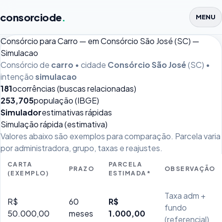
consorciode
.
MENU
Consórcio para Carro — em Consórcio São José (SC) —
Simulacao
Consórcio de
carro
• cidade
Consórcio São José
(SC) •
intenção
simulacao
181
ocorrências (buscas relacionadas)
253,705
população (IBGE)
Simulador
estimativas rápidas
Simulação rápida (estimativa)
Valores abaixo são exemplos para comparação. Parcela varia
por administradora, grupo, taxas e reajustes.
CARTA
PARCELA
PRAZO
OBSERVAÇÃO
(EXEMPLO)
ESTIMADA*
Taxa adm +
R$
60
R$
fundo
50.000,00
meses
1.000,00
(referencial)