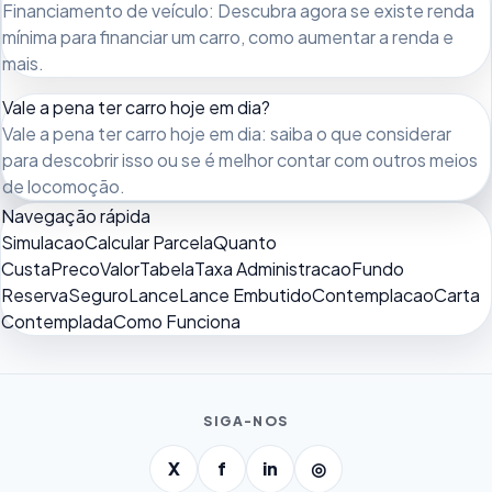
Financiamento de veículo: Descubra agora se existe renda
mínima para financiar um carro, como aumentar a renda e
mais.
Vale a pena ter carro hoje em dia?
Vale a pena ter carro hoje em dia: saiba o que considerar
para descobrir isso ou se é melhor contar com outros meios
de locomoção.
Navegação rápida
Simulacao
Calcular Parcela
Quanto
Custa
Preco
Valor
Tabela
Taxa Administracao
Fundo
Reserva
Seguro
Lance
Lance Embutido
Contemplacao
Carta
Contemplada
Como Funciona
SIGA-NOS
X
f
in
◎