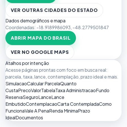
VER OUTRAS CIDADES DO ESTADO
Dados demográficos e mapa
Coordenadas:
-18.9189986093
,
-48.2779501847
ABRIR MAPA DO BRASIL
VER NO GOOGLE MAPS
Atalhos por intenção
Acesse páginas prontas com foco em busca real:
parcela, taxa, lance, contemplação, prazo ideal e mais.
Simulacao
Calcular Parcela
Quanto
Custa
Preco
Valor
Tabela
Taxa Administracao
Fundo
Reserva
Seguro
Lance
Lance
Embutido
Contemplacao
Carta Contemplada
Como
Funciona
Vale A Pena
Renda Minima
Prazo
Ideal
Documentos