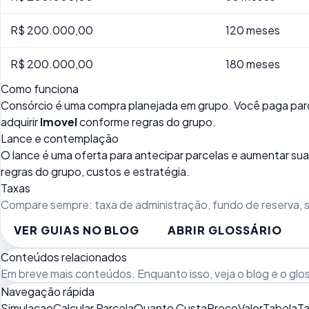
R$ 200.000,00
120 meses
R$ 200.000,00
180 meses
Como funciona
Consórcio é uma compra planejada em grupo. Você paga parc
adquirir
Imovel
conforme regras do grupo.
Lance e contemplação
O lance é uma oferta para antecipar parcelas e aumentar 
regras do grupo, custos e estratégia.
Taxas
Compare sempre: taxa de administração, fundo de reserva, se
VER GUIAS NO BLOG
ABRIR GLOSSÁRIO
Conteúdos relacionados
Em breve mais conteúdos. Enquanto isso, veja
o blog
e o
glo
Navegação rápida
Simulacao
Calcular Parcela
Quanto Custa
Preco
Valor
Tabela
Ta