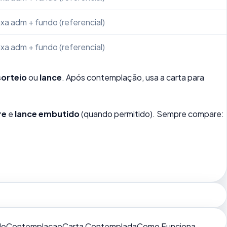
xa adm + fundo (referencial)
xa adm + fundo (referencial)
sorteio
ou
lance
. Após contemplação, usa a carta para
re
e
lance embutido
(quando permitido). Sempre compare:
do
Contemplacao
Carta Contemplada
Como Funciona