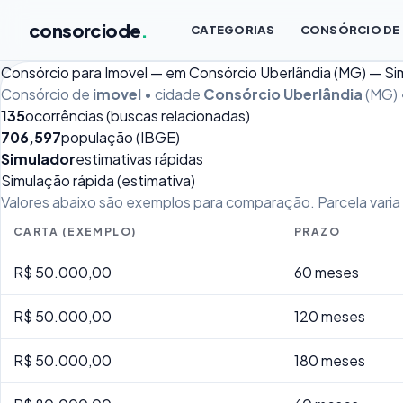
consorciode
.
CATEGORIAS
CONSÓRCIO DE
Consórcio para Imovel — em Consórcio Uberlândia (MG) — S
Consórcio de
imovel
• cidade
Consórcio Uberlândia
(MG) 
135
ocorrências (buscas relacionadas)
706,597
população (IBGE)
Simulador
estimativas rápidas
Simulação rápida (estimativa)
Valores abaixo são exemplos para comparação. Parcela varia p
CARTA (EXEMPLO)
PRAZO
R$ 50.000,00
60 meses
R$ 50.000,00
120 meses
R$ 50.000,00
180 meses