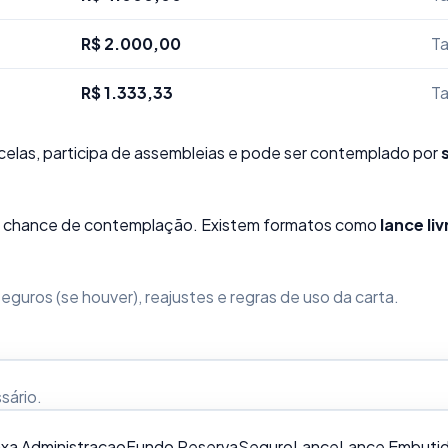
R$ 2.000,00
Ta
R$ 1.333,33
Ta
elas, participa de assembleias e pode ser contemplado por
sua chance de contemplação. Existem formatos como
lance liv
guros (se houver), reajustes e regras de uso da carta.
ssário
.
xa Administracao
Fundo Reserva
Seguro
Lance
Lance Embuti