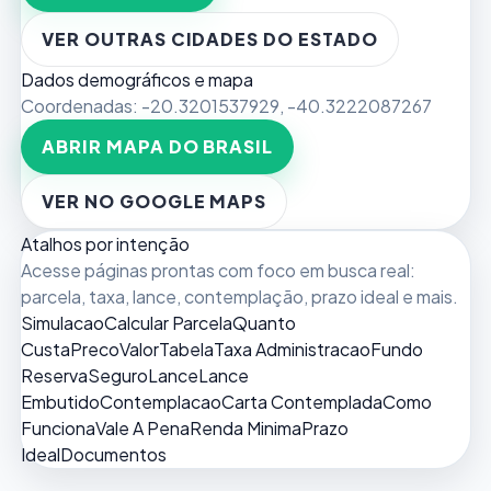
VER OUTRAS CIDADES DO ESTADO
Dados demográficos e mapa
Coordenadas:
-20.3201537929
,
-40.3222087267
ABRIR MAPA DO BRASIL
VER NO GOOGLE MAPS
Atalhos por intenção
Acesse páginas prontas com foco em busca real:
parcela, taxa, lance, contemplação, prazo ideal e mais.
Simulacao
Calcular Parcela
Quanto
Custa
Preco
Valor
Tabela
Taxa Administracao
Fundo
Reserva
Seguro
Lance
Lance
Embutido
Contemplacao
Carta Contemplada
Como
Funciona
Vale A Pena
Renda Minima
Prazo
Ideal
Documentos