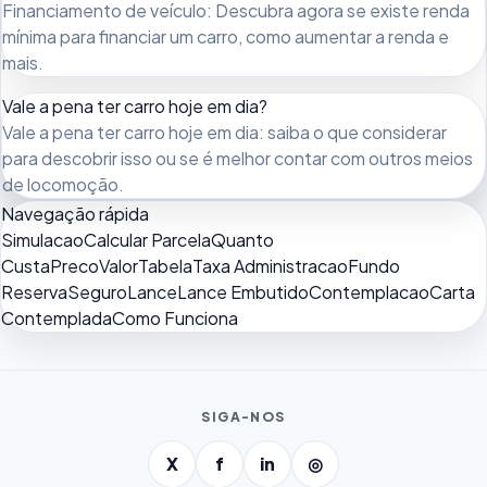
Financiamento de veículo: Descubra agora se existe renda
mínima para financiar um carro, como aumentar a renda e
mais.
Vale a pena ter carro hoje em dia?
Vale a pena ter carro hoje em dia: saiba o que considerar
para descobrir isso ou se é melhor contar com outros meios
de locomoção.
Navegação rápida
Simulacao
Calcular Parcela
Quanto
Custa
Preco
Valor
Tabela
Taxa Administracao
Fundo
Reserva
Seguro
Lance
Lance Embutido
Contemplacao
Carta
Contemplada
Como Funciona
SIGA-NOS
X
f
in
◎