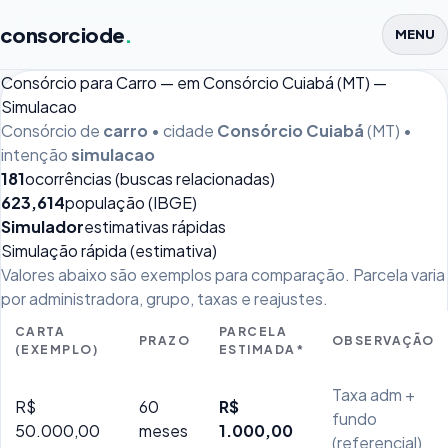
consorciode
.
MENU
Consórcio para Carro — em Consórcio Cuiabá (MT) —
Simulacao
Consórcio de
carro
• cidade
Consórcio Cuiabá
(MT) •
intenção
simulacao
181
ocorrências (buscas relacionadas)
623,614
população (IBGE)
Simulador
estimativas rápidas
Simulação rápida (estimativa)
Valores abaixo são exemplos para comparação. Parcela varia
por administradora, grupo, taxas e reajustes.
CARTA
PARCELA
PRAZO
OBSERVAÇÃO
(EXEMPLO)
ESTIMADA*
Taxa adm +
R$
60
R$
fundo
50.000,00
meses
1.000,00
(referencial)