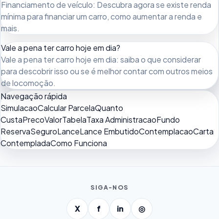
Financiamento de veículo: Descubra agora se existe renda
mínima para financiar um carro, como aumentar a renda e
mais.
Vale a pena ter carro hoje em dia?
Vale a pena ter carro hoje em dia: saiba o que considerar
para descobrir isso ou se é melhor contar com outros meios
de locomoção.
Navegação rápida
Simulacao
Calcular Parcela
Quanto
Custa
Preco
Valor
Tabela
Taxa Administracao
Fundo
Reserva
Seguro
Lance
Lance Embutido
Contemplacao
Carta
Contemplada
Como Funciona
SIGA-NOS
X
f
in
◎