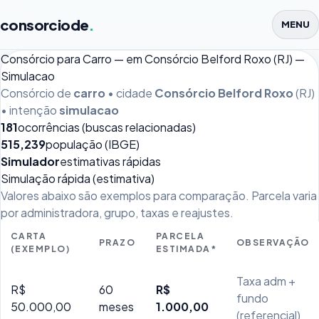
consorciode
.
MENU
Consórcio para Carro — em Consórcio Belford Roxo (RJ) —
Simulacao
Consórcio de
carro
• cidade
Consórcio Belford Roxo
(RJ)
• intenção
simulacao
181
ocorrências (buscas relacionadas)
515,239
população (IBGE)
Simulador
estimativas rápidas
Simulação rápida (estimativa)
Valores abaixo são exemplos para comparação. Parcela varia
por administradora, grupo, taxas e reajustes.
CARTA
PARCELA
PRAZO
OBSERVAÇÃO
(EXEMPLO)
ESTIMADA*
Taxa adm +
R$
60
R$
fundo
50.000,00
meses
1.000,00
(referencial)