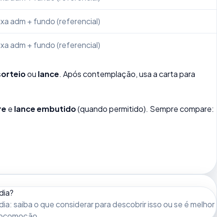
xa adm + fundo (referencial)
xa adm + fundo (referencial)
sorteio
ou
lance
. Após contemplação, usa a carta para
re
e
lance embutido
(quando permitido). Sempre compare:
dia?
dia: saiba o que considerar para descobrir isso ou se é melhor
 locomoção.