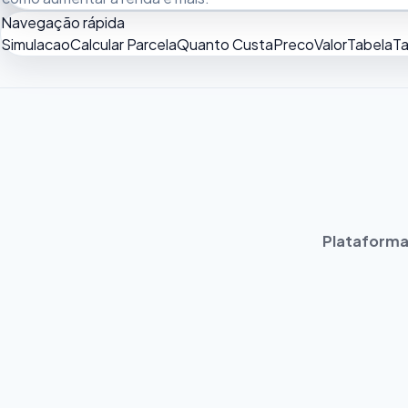
Navegação rápida
Simulacao
Calcular Parcela
Quanto Custa
Preco
Valor
Tabela
Ta
Plataforma