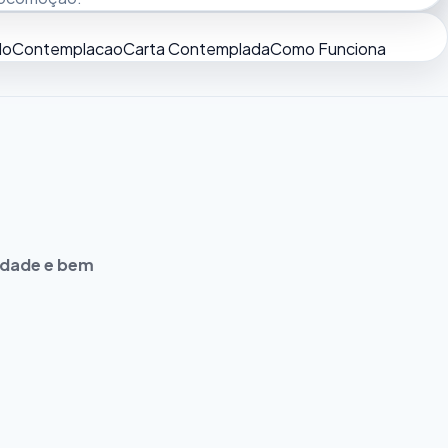
do
Contemplacao
Carta Contemplada
Como Funciona
idade e bem