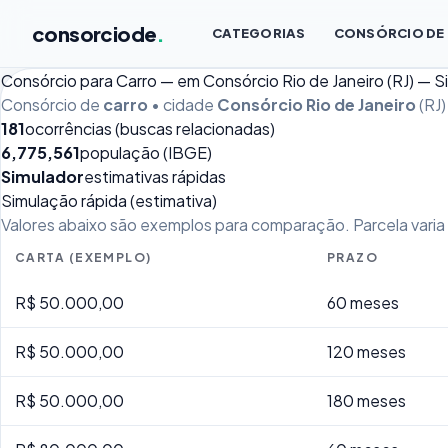
consorciode
.
CATEGORIAS
CONSÓRCIO DE
Consórcio para Carro — em Consórcio Rio de Janeiro (RJ) — 
Consórcio de
carro
• cidade
Consórcio Rio de Janeiro
(RJ)
181
ocorrências (buscas relacionadas)
6,775,561
população (IBGE)
Simulador
estimativas rápidas
Simulação rápida (estimativa)
Valores abaixo são exemplos para comparação. Parcela varia p
CARTA (EXEMPLO)
PRAZO
R$ 50.000,00
60 meses
R$ 50.000,00
120 meses
R$ 50.000,00
180 meses