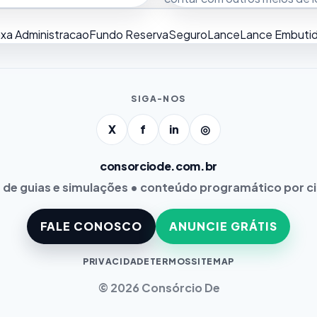
xa Administracao
Fundo Reserva
Seguro
Lance
Lance Embuti
SIGA-NOS
X
f
in
◎
consorciode.com.br
 de guias e simulações • conteúdo programático por c
FALE CONOSCO
ANUNCIE GRÁTIS
PRIVACIDADE
TERMOS
SITEMAP
© 2026 Consórcio De