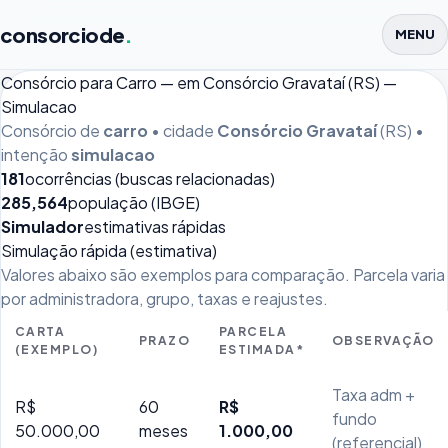
consorciode
.
MENU
Consórcio para Carro — em Consórcio Gravataí (RS) —
Simulacao
Consórcio de
carro
• cidade
Consórcio Gravataí
(RS) •
intenção
simulacao
181
ocorrências (buscas relacionadas)
285,564
população (IBGE)
Simulador
estimativas rápidas
Simulação rápida (estimativa)
Valores abaixo são exemplos para comparação. Parcela varia
por administradora, grupo, taxas e reajustes.
CARTA
PARCELA
PRAZO
OBSERVAÇÃO
(EXEMPLO)
ESTIMADA*
Taxa adm +
R$
60
R$
fundo
50.000,00
meses
1.000,00
(referencial)