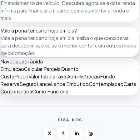
Financiamento de veículo: Descubra agora se existe renda
mínima para financiar um carro, como aumentar a renda e
mais.
Vale a pena ter carro hoje em dia?
Vale a pena ter carro hoje em dia: saiba o que considerar
para descobrir isso ou se é melhor contar com outros meios
de locomoção.
Navegação rápida
Simulacao
Calcular Parcela
Quanto
Custa
Preco
Valor
Tabela
Taxa Administracao
Fundo
Reserva
Seguro
Lance
Lance Embutido
Contemplacao
Carta
Contemplada
Como Funciona
SIGA-NOS
X
f
in
◎