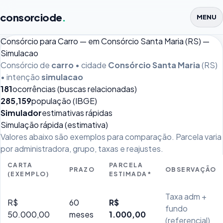
consorciode
.
MENU
Consórcio para Carro — em Consórcio Santa Maria (RS) —
Simulacao
Consórcio de
carro
• cidade
Consórcio Santa Maria
(RS)
• intenção
simulacao
181
ocorrências (buscas relacionadas)
285,159
população (IBGE)
Simulador
estimativas rápidas
Simulação rápida (estimativa)
Valores abaixo são exemplos para comparação. Parcela varia
por administradora, grupo, taxas e reajustes.
CARTA
PARCELA
PRAZO
OBSERVAÇÃO
(EXEMPLO)
ESTIMADA*
Taxa adm +
R$
60
R$
fundo
50.000,00
meses
1.000,00
(referencial)