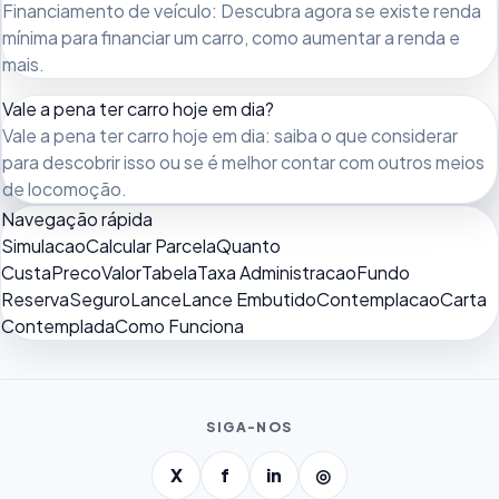
Financiamento de veículo: Descubra agora se existe renda
mínima para financiar um carro, como aumentar a renda e
mais.
Vale a pena ter carro hoje em dia?
Vale a pena ter carro hoje em dia: saiba o que considerar
para descobrir isso ou se é melhor contar com outros meios
de locomoção.
Navegação rápida
Simulacao
Calcular Parcela
Quanto
Custa
Preco
Valor
Tabela
Taxa Administracao
Fundo
Reserva
Seguro
Lance
Lance Embutido
Contemplacao
Carta
Contemplada
Como Funciona
SIGA-NOS
X
f
in
◎