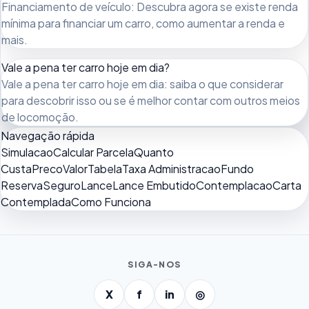
Financiamento de veículo: Descubra agora se existe renda
mínima para financiar um carro, como aumentar a renda e
mais.
Vale a pena ter carro hoje em dia?
Vale a pena ter carro hoje em dia: saiba o que considerar
para descobrir isso ou se é melhor contar com outros meios
de locomoção.
Navegação rápida
Simulacao
Calcular Parcela
Quanto
Custa
Preco
Valor
Tabela
Taxa Administracao
Fundo
Reserva
Seguro
Lance
Lance Embutido
Contemplacao
Carta
Contemplada
Como Funciona
SIGA-NOS
X
f
in
◎