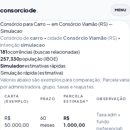
consorciode
.
MENU
Consórcio para Carro — em Consórcio Viamão (RS) —
Simulacao
Consórcio de
carro
• cidade
Consórcio Viamão
(RS) •
intenção
simulacao
181
ocorrências (buscas relacionadas)
257,330
população (IBGE)
Simulador
estimativas rápidas
Simulação rápida (estimativa)
Valores abaixo são exemplos para comparação. Parcela varia
por administradora, grupo, taxas e reajustes.
CARTA
PARCELA
PRAZO
OBSERVAÇÃO
(EXEMPLO)
ESTIMADA*
Taxa adm +
R$
60
R$
fundo
50.000,00
meses
1.000,00
(referencial)