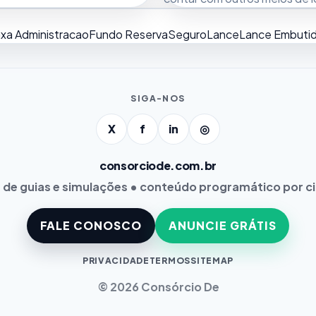
xa Administracao
Fundo Reserva
Seguro
Lance
Lance Embuti
SIGA-NOS
X
f
in
◎
consorciode.com.br
 de guias e simulações • conteúdo programático por c
FALE CONOSCO
ANUNCIE GRÁTIS
PRIVACIDADE
TERMOS
SITEMAP
© 2026 Consórcio De