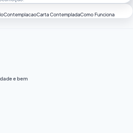
do
Contemplacao
Carta Contemplada
Como Funciona
idade e bem