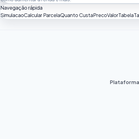
Navegação rápida
Simulacao
Calcular Parcela
Quanto Custa
Preco
Valor
Tabela
Ta
Plataforma