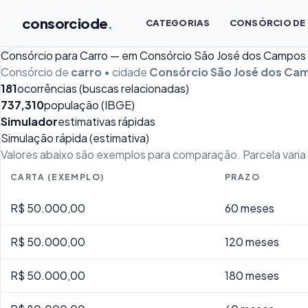
consorciode
.
CATEGORIAS
CONSÓRCIO DE
Consórcio para Carro — em Consórcio São José dos Campos
Consórcio de
carro
• cidade
Consórcio São José dos Ca
181
ocorrências (buscas relacionadas)
737,310
população (IBGE)
Simulador
estimativas rápidas
Simulação rápida (estimativa)
Valores abaixo são exemplos para comparação. Parcela varia p
CARTA (EXEMPLO)
PRAZO
R$ 50.000,00
60 meses
R$ 50.000,00
120 meses
R$ 50.000,00
180 meses