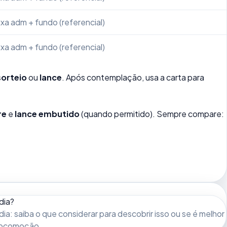
xa adm + fundo (referencial)
xa adm + fundo (referencial)
sorteio
ou
lance
. Após contemplação, usa a carta para
re
e
lance embutido
(quando permitido). Sempre compare:
dia?
dia: saiba o que considerar para descobrir isso ou se é melhor
 locomoção.