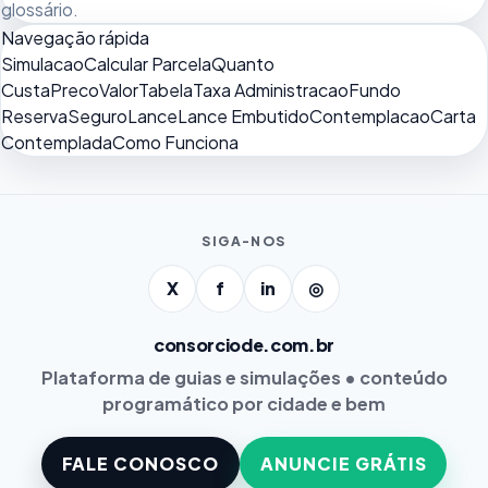
glossário
.
Navegação rápida
Simulacao
Calcular Parcela
Quanto
Custa
Preco
Valor
Tabela
Taxa Administracao
Fundo
Reserva
Seguro
Lance
Lance Embutido
Contemplacao
Carta
Contemplada
Como Funciona
SIGA-NOS
X
f
in
◎
consorciode.com.br
Plataforma de guias e simulações • conteúdo
programático por cidade e bem
FALE CONOSCO
ANUNCIE GRÁTIS