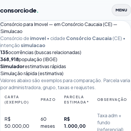
consorciode
.
MENU
Consórcio para Imovel — em Consórcio Caucaia (CE) —
Simulacao
Consórcio de
imovel
• cidade
Consórcio Caucaia
(CE) •
intenção
simulacao
135
ocorrências (buscas relacionadas)
368,918
população (IBGE)
Simulador
estimativas rápidas
Simulação rápida (estimativa)
Valores abaixo são exemplos para comparação. Parcela varia
por administradora, grupo, taxas e reajustes.
CARTA
PARCELA
PRAZO
OBSERVAÇÃO
(EXEMPLO)
ESTIMADA*
Taxa adm +
R$
60
R$
fundo
50.000,00
meses
1.000,00
(referencial)