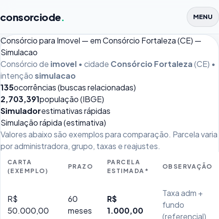
consorciode
.
MENU
Consórcio para Imovel — em Consórcio Fortaleza (CE) —
Simulacao
Consórcio de
imovel
• cidade
Consórcio Fortaleza
(CE) •
intenção
simulacao
135
ocorrências (buscas relacionadas)
2,703,391
população (IBGE)
Simulador
estimativas rápidas
Simulação rápida (estimativa)
Valores abaixo são exemplos para comparação. Parcela varia
por administradora, grupo, taxas e reajustes.
CARTA
PARCELA
PRAZO
OBSERVAÇÃO
(EXEMPLO)
ESTIMADA*
Taxa adm +
R$
60
R$
fundo
50.000,00
meses
1.000,00
(referencial)