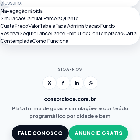
glossário
.
Navegação rápida
Simulacao
Calcular Parcela
Quanto
Custa
Preco
Valor
Tabela
Taxa Administracao
Fundo
Reserva
Seguro
Lance
Lance Embutido
Contemplacao
Carta
Contemplada
Como Funciona
SIGA-NOS
X
f
in
◎
consorciode.com.br
Plataforma de guias e simulações • conteúdo
programático por cidade e bem
FALE CONOSCO
ANUNCIE GRÁTIS