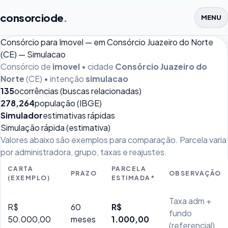
consorciode
.
MENU
Consórcio para Imovel — em Consórcio Juazeiro do Norte
(CE) — Simulacao
Consórcio de
imovel
• cidade
Consórcio Juazeiro do
Norte
(CE) • intenção
simulacao
135
ocorrências (buscas relacionadas)
278,264
população (IBGE)
Simulador
estimativas rápidas
Simulação rápida (estimativa)
Valores abaixo são exemplos para comparação. Parcela varia
por administradora, grupo, taxas e reajustes.
CARTA
PARCELA
PRAZO
OBSERVAÇÃO
(EXEMPLO)
ESTIMADA*
Taxa adm +
R$
60
R$
fundo
50.000,00
meses
1.000,00
(referencial)