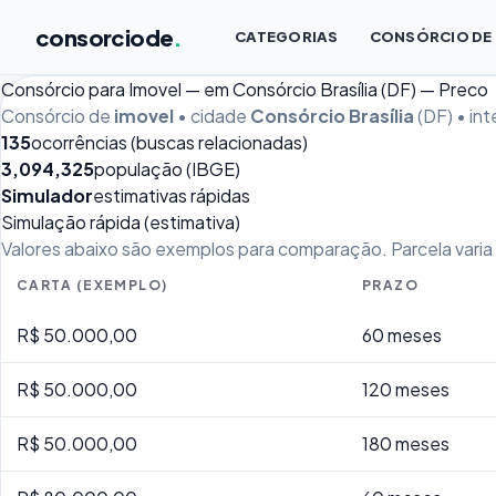
consorciode
.
CATEGORIAS
CONSÓRCIO DE
Consórcio para Imovel — em Consórcio Brasília (DF) — Preco
Consórcio de
imovel
• cidade
Consórcio Brasília
(DF) • in
135
ocorrências (buscas relacionadas)
3,094,325
população (IBGE)
Simulador
estimativas rápidas
Simulação rápida (estimativa)
Valores abaixo são exemplos para comparação. Parcela varia p
CARTA (EXEMPLO)
PRAZO
R$ 50.000,00
60 meses
R$ 50.000,00
120 meses
R$ 50.000,00
180 meses