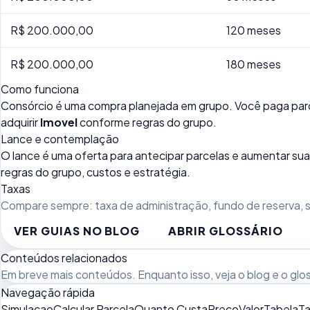
R$ 200.000,00
120 meses
R$ 200.000,00
180 meses
Como funciona
Consórcio é uma compra planejada em grupo. Você paga parc
adquirir
Imovel
conforme regras do grupo.
Lance e contemplação
O lance é uma oferta para antecipar parcelas e aumentar 
regras do grupo, custos e estratégia.
Taxas
Compare sempre: taxa de administração, fundo de reserva, se
VER GUIAS NO BLOG
ABRIR GLOSSÁRIO
Conteúdos relacionados
Em breve mais conteúdos. Enquanto isso, veja
o blog
e o
glo
Navegação rápida
Simulacao
Calcular Parcela
Quanto Custa
Preco
Valor
Tabela
Ta