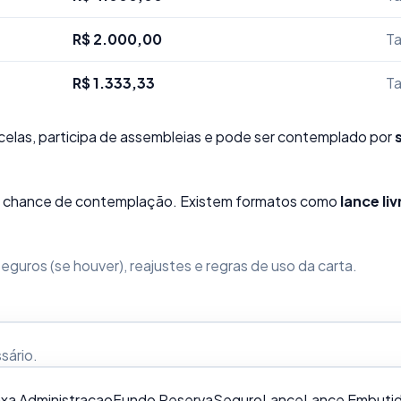
R$ 2.000,00
Ta
R$ 1.333,33
Ta
elas, participa de assembleias e pode ser contemplado por
sua chance de contemplação. Existem formatos como
lance liv
guros (se houver), reajustes e regras de uso da carta.
ssário
.
xa Administracao
Fundo Reserva
Seguro
Lance
Lance Embuti