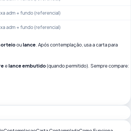
xa adm + fundo (referencial)
xa adm + fundo (referencial)
sorteio
ou
lance
. Após contemplação, usa a carta para
re
e
lance embutido
(quando permitido). Sempre compare:
do
Contemplacao
Carta Contemplada
Como Funciona