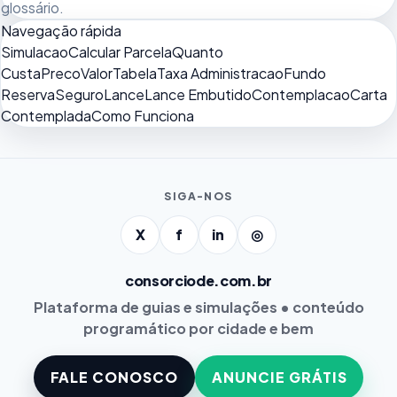
glossário
.
Navegação rápida
Simulacao
Calcular Parcela
Quanto
Custa
Preco
Valor
Tabela
Taxa Administracao
Fundo
Reserva
Seguro
Lance
Lance Embutido
Contemplacao
Carta
Contemplada
Como Funciona
SIGA-NOS
X
f
in
◎
consorciode.com.br
Plataforma de guias e simulações • conteúdo
programático por cidade e bem
FALE CONOSCO
ANUNCIE GRÁTIS