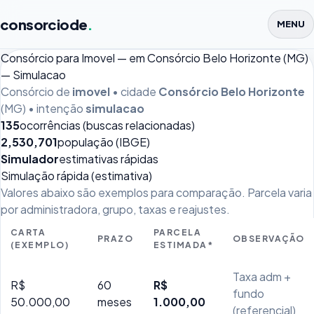
consorciode
.
MENU
Consórcio para Imovel — em Consórcio Belo Horizonte (MG)
— Simulacao
Consórcio de
imovel
• cidade
Consórcio Belo Horizonte
(MG) • intenção
simulacao
135
ocorrências (buscas relacionadas)
2,530,701
população (IBGE)
Simulador
estimativas rápidas
Simulação rápida (estimativa)
Valores abaixo são exemplos para comparação. Parcela varia
por administradora, grupo, taxas e reajustes.
CARTA
PARCELA
PRAZO
OBSERVAÇÃO
(EXEMPLO)
ESTIMADA*
Taxa adm +
R$
60
R$
fundo
50.000,00
meses
1.000,00
(referencial)