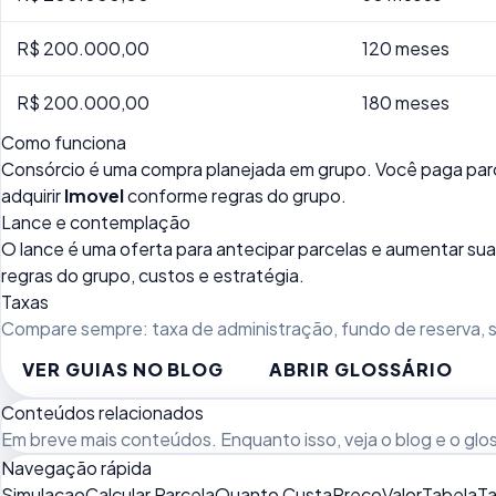
R$ 200.000,00
120 meses
R$ 200.000,00
180 meses
Como funciona
Consórcio é uma compra planejada em grupo. Você paga parc
adquirir
Imovel
conforme regras do grupo.
Lance e contemplação
O lance é uma oferta para antecipar parcelas e aumentar 
regras do grupo, custos e estratégia.
Taxas
Compare sempre: taxa de administração, fundo de reserva, se
VER GUIAS NO BLOG
ABRIR GLOSSÁRIO
Conteúdos relacionados
Em breve mais conteúdos. Enquanto isso, veja
o blog
e o
glo
Navegação rápida
Simulacao
Calcular Parcela
Quanto Custa
Preco
Valor
Tabela
Ta