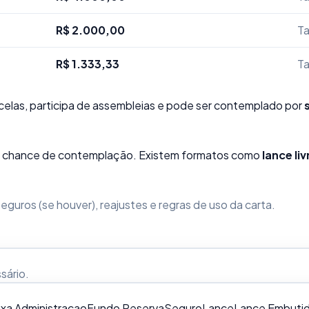
R$ 2.000,00
Ta
R$ 1.333,33
Ta
elas, participa de assembleias e pode ser contemplado por
sua chance de contemplação. Existem formatos como
lance liv
guros (se houver), reajustes e regras de uso da carta.
ssário
.
xa Administracao
Fundo Reserva
Seguro
Lance
Lance Embuti