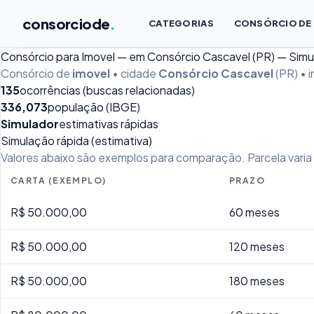
consorciode
.
CATEGORIAS
CONSÓRCIO DE
Consórcio para Imovel — em Consórcio Cascavel (PR) — Sim
Consórcio de
imovel
• cidade
Consórcio Cascavel
(PR) • 
135
ocorrências (buscas relacionadas)
336,073
população (IBGE)
Simulador
estimativas rápidas
Simulação rápida (estimativa)
Valores abaixo são exemplos para comparação. Parcela varia p
CARTA (EXEMPLO)
PRAZO
R$ 50.000,00
60 meses
R$ 50.000,00
120 meses
R$ 50.000,00
180 meses