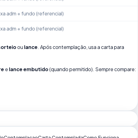
xa adm + fundo (referencial)
xa adm + fundo (referencial)
sorteio
ou
lance
. Após contemplação, usa a carta para
re
e
lance embutido
(quando permitido). Sempre compare:
do
Contemplacao
Carta Contemplada
Como Funciona