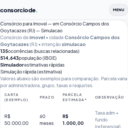
consorciode
.
MENU
Consórcio para Imovel — em Consórcio Campos dos
Goytacazes (RJ) — Simulacao
Consórcio de
imovel
• cidade
Consórcio Campos dos
Goytacazes
(RJ) • intenção
simulacao
135
ocorrências (buscas relacionadas)
514,643
população (IBGE)
Simulador
estimativas rápidas
Simulação rápida (estimativa)
Valores abaixo são exemplos para comparação. Parcela varia
por administradora, grupo, taxas e reajustes.
CARTA
PARCELA
PRAZO
OBSERVAÇÃO
(EXEMPLO)
ESTIMADA*
Taxa adm +
R$
60
R$
fundo
50.000,00
meses
1.000,00
(referencial)