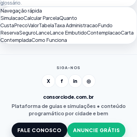
glossário
.
Navegação rápida
Simulacao
Calcular Parcela
Quanto
Custa
Preco
Valor
Tabela
Taxa Administracao
Fundo
Reserva
Seguro
Lance
Lance Embutido
Contemplacao
Carta
Contemplada
Como Funciona
SIGA-NOS
X
f
in
◎
consorciode.com.br
Plataforma de guias e simulações • conteúdo
programático por cidade e bem
FALE CONOSCO
ANUNCIE GRÁTIS