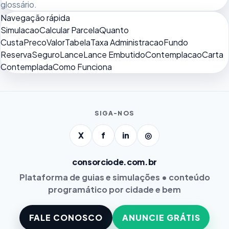
glossário
.
Navegação rápida
Simulacao
Calcular Parcela
Quanto
Custa
Preco
Valor
Tabela
Taxa Administracao
Fundo
Reserva
Seguro
Lance
Lance Embutido
Contemplacao
Carta
Contemplada
Como Funciona
SIGA-NOS
X
f
in
◎
consorciode.com.br
Plataforma de guias e simulações • conteúdo
programático por cidade e bem
FALE CONOSCO
ANUNCIE GRÁTIS