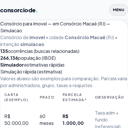
consorciode
.
MENU
Consórcio para Imovel — em Consórcio Macaé (RJ) —
Simulacao
Consórcio de
imovel
• cidade
Consórcio Macaé
(RJ) •
intenção
simulacao
135
ocorrências (buscas relacionadas)
266,136
população (IBGE)
Simulador
estimativas rápidas
Simulação rápida (estimativa)
Valores abaixo são exemplos para comparação. Parcela varia
por administradora, grupo, taxas e reajustes.
CARTA
PARCELA
PRAZO
OBSERVAÇÃO
(EXEMPLO)
ESTIMADA*
Taxa adm +
R$
60
R$
fundo
50.000,00
meses
1.000,00
(referencial)